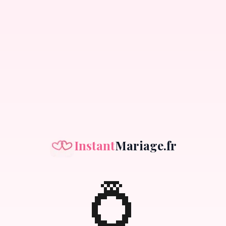
Instant
Mariage.fr
💍