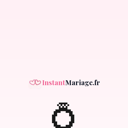
Instant
Mariage.fr
💍