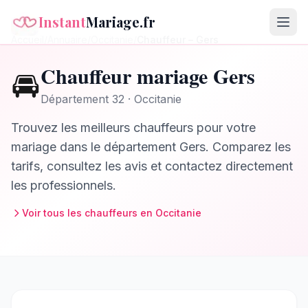
Instant
Mariage.fr
Accueil
/
Annuaire
/
Occitanie
/
Chauffeur
–
Gers
Chauffeur
mariage
Gers
🚘
Département
32
·
Occitanie
Trouvez les meilleurs
chauffeurs
pour votre
mariage dans le département
Gers
. Comparez les
tarifs, consultez les avis et contactez directement
les professionnels.
Voir tous les
chauffeurs
en
Occitanie