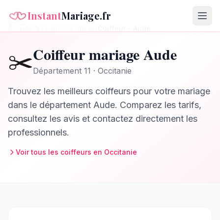
Instant
Mariage.fr
Accueil
/
Annuaire
/
Occitanie
/
Coiffeur
–
Aude
Coiffeur
mariage
Aude
✂️
Département
11
·
Occitanie
Trouvez les meilleurs
coiffeurs
pour votre mariage
dans le département
Aude
. Comparez les tarifs,
consultez les avis et contactez directement les
professionnels.
Voir tous les
coiffeurs
en
Occitanie