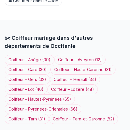
🚘
Chauffeur
dans le
Aude
✂️
Coiffeur
mariage dans d'autres
départements de
Occitanie
Coiffeur
–
Ariège
(
09
)
Coiffeur
–
Aveyron
(
12
)
Coiffeur
–
Gard
(
30
)
Coiffeur
–
Haute-Garonne
(
31
)
Coiffeur
–
Gers
(
32
)
Coiffeur
–
Hérault
(
34
)
Coiffeur
–
Lot
(
46
)
Coiffeur
–
Lozère
(
48
)
Coiffeur
–
Hautes-Pyrénées
(
65
)
Coiffeur
–
Pyrénées-Orientales
(
66
)
Coiffeur
–
Tarn
(
81
)
Coiffeur
–
Tarn-et-Garonne
(
82
)