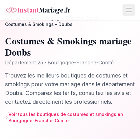
Instant
Mariage.fr
Accueil
/
Annuaire
/
Bourgogne-Franche-Comté
/
Costumes & Smokings
–
Doubs
Costumes & Smokings
mariage
Doubs
Département
25
·
Bourgogne-Franche-Comté
Trouvez les meilleurs
boutiques de costumes et
smokings
pour votre mariage dans le département
Doubs
. Comparez les tarifs, consultez les avis et
contactez directement les professionnels.
Voir tous les
boutiques de costumes et smokings
en
Bourgogne-Franche-Comté