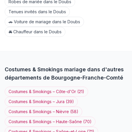
Robes de mariée
dans le
Doubs
Tenues invités
dans le
Doubs
🚗
Voiture de mariage
dans le
Doubs
🚘
Chauffeur
dans le
Doubs
Costumes & Smokings
mariage dans d'autres
départements de
Bourgogne-Franche-Comté
Costumes & Smokings
–
Côte-d'Or
(
21
)
Costumes & Smokings
–
Jura
(
39
)
Costumes & Smokings
–
Nièvre
(
58
)
Costumes & Smokings
–
Haute-Saône
(
70
)
Costumes & Smokings
–
Saône-et-Loire
(
71
)