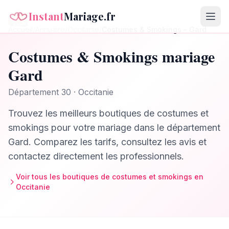
Instant
Mariage.fr
Accueil
/
Annuaire
/
Occitanie
/
Costumes & Smokings
–
Gard
Costumes & Smokings
mariage
Gard
Département
30
·
Occitanie
Trouvez les meilleurs
boutiques de costumes et
smokings
pour votre mariage dans le département
Gard
. Comparez les tarifs, consultez les avis et
contactez directement les professionnels.
Voir tous les
boutiques de costumes et smokings
en
Occitanie