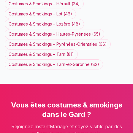
Costumes & Smokings
–
Hérault
(
34
)
Costumes & Smokings
–
Lot
(
46
)
Costumes & Smokings
–
Lozère
(
48
)
Costumes & Smokings
–
Hautes-Pyrénées
(
65
)
Costumes & Smokings
–
Pyrénées-Orientales
(
66
)
Costumes & Smokings
–
Tarn
(
81
)
Costumes & Smokings
–
Tarn-et-Garonne
(
82
)
Vous êtes
costumes & smokings
dans le
Gard
?
Rejoignez InstantMariage et soyez visible par des