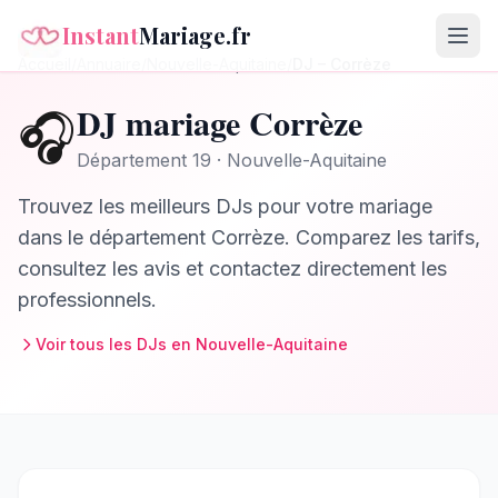
Instant
Mariage.fr
Accueil
/
Annuaire
/
Nouvelle-Aquitaine
/
DJ
–
Corrèze
DJ
mariage
Corrèze
🎧
Département
19
·
Nouvelle-Aquitaine
Trouvez les meilleurs
DJs
pour votre mariage
dans le département
Corrèze
. Comparez les tarifs,
consultez les avis et contactez directement les
professionnels.
Voir tous les
DJs
en
Nouvelle-Aquitaine