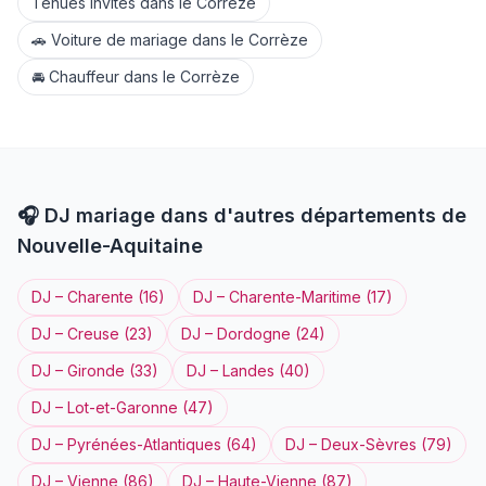
Tenues invités
dans le
Corrèze
🚗
Voiture de mariage
dans le
Corrèze
🚘
Chauffeur
dans le
Corrèze
🎧
DJ
mariage dans d'autres départements de
Nouvelle-Aquitaine
DJ
–
Charente
(
16
)
DJ
–
Charente-Maritime
(
17
)
DJ
–
Creuse
(
23
)
DJ
–
Dordogne
(
24
)
DJ
–
Gironde
(
33
)
DJ
–
Landes
(
40
)
DJ
–
Lot-et-Garonne
(
47
)
DJ
–
Pyrénées-Atlantiques
(
64
)
DJ
–
Deux-Sèvres
(
79
)
DJ
–
Vienne
(
86
)
DJ
–
Haute-Vienne
(
87
)