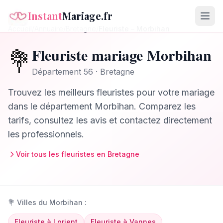
Instant
Mariage.fr
Accueil
/
Annuaire
/
Bretagne
/
Fleuriste
–
Morbihan
Fleuriste
mariage
Morbihan
💐
Département
56
·
Bretagne
Trouvez les meilleurs
fleuristes
pour votre mariage
dans le département
Morbihan
. Comparez les
tarifs, consultez les avis et contactez directement
les professionnels.
Voir tous les
fleuristes
en
Bretagne
💐
Villes du
Morbihan
:
Fleuriste
à
Lorient
Fleuriste
à
Vannes