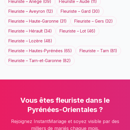
Fleuriste
–
Ariège
(
09
)
Fleuriste
–
Aude
(
11
)
Fleuriste
–
Aveyron
(
12
)
Fleuriste
–
Gard
(
30
)
Fleuriste
–
Haute-Garonne
(
31
)
Fleuriste
–
Gers
(
32
)
Fleuriste
–
Hérault
(
34
)
Fleuriste
–
Lot
(
46
)
Fleuriste
–
Lozère
(
48
)
Fleuriste
–
Hautes-Pyrénées
(
65
)
Fleuriste
–
Tarn
(
81
)
Fleuriste
–
Tarn-et-Garonne
(
82
)
Vous êtes
fleuriste
dans le
Pyrénées-Orientales
?
Rejoignez InstantMariage et soyez visible par des
milliers de mariés chaque mois.