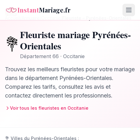
Instant
Mariage.fr
Accueil
/
Annuaire
/
Occitanie
/
Fleuriste
–
Pyrénées-Orientales
Fleuriste
mariage
Pyrénées-
💐
Orientales
Département
66
·
Occitanie
Trouvez les meilleurs
fleuristes
pour votre mariage
dans le département
Pyrénées-Orientales
.
Comparez les tarifs, consultez les avis et
contactez directement les professionnels.
Voir tous les
fleuristes
en
Occitanie
💐
Villes du
Pyrénées-Orientales
: