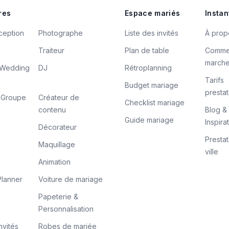
res
Espace mariés
Instan
ception
Photographe
Liste des invités
À prop
Traiteur
Plan de table
Comme
march
/ Wedding
DJ
Rétroplanning
Tarifs
Budget mariage
prestat
/ Groupe
Créateur de
Checklist mariage
contenu
Blog &
Guide mariage
Inspira
Décorateur
Prestat
Maquillage
ville
Animation
lanner
Voiture de mariage
Papeterie &
Personnalisation
nvités
Robes de mariée