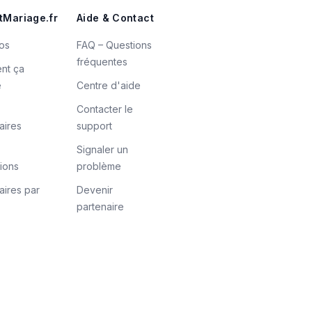
tMariage.fr
Aide & Contact
os
FAQ – Questions
fréquentes
nt ça
e
Centre d'aide
Contacter le
aires
support
Signaler un
tions
problème
aires par
Devenir
partenaire