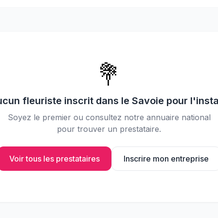
📸
Partagez vos photos avec vos
invités
💐
ucun
fleuriste
inscrit dans le
Savoie
pour l'inst
Soyez le premier ou consultez notre annuaire national
pour trouver un prestataire.
Voir tous les prestataires
Inscrire mon entreprise