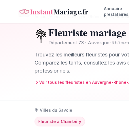
Annuaire
Instant
Mariage.fr
prestataires
Accueil
/
Annuaire
/
Auvergne-Rhône-Alpes
/
Fleuris
Fleuriste
mariage
💐
Département
73
·
Auvergne-Rhône-
Trouvez les meilleurs
fleuristes
pour vot
Comparez les tarifs, consultez les avis 
professionnels.
Voir tous les
fleuristes
en
Auvergne-Rhône-
💐
Villes du
Savoie
:
Fleuriste
à
Chambéry