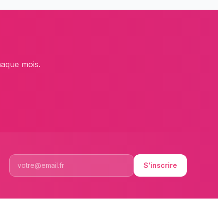
haque mois.
S'inscrire