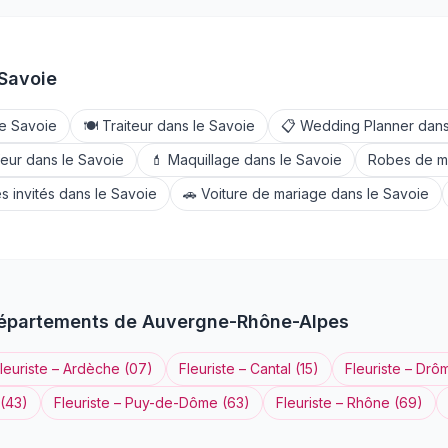
Savoie
le
Savoie
🍽️
Traiteur
dans le
Savoie
📋
Wedding Planner
dans
feur
dans le
Savoie
💄
Maquillage
dans le
Savoie
Robes de m
s invités
dans le
Savoie
🚗
Voiture de mariage
dans le
Savoie
départements de
Auvergne-Rhône-Alpes
leuriste
–
Ardèche
(
07
)
Fleuriste
–
Cantal
(
15
)
Fleuriste
–
Drô
(
43
)
Fleuriste
–
Puy-de-Dôme
(
63
)
Fleuriste
–
Rhône
(
69
)