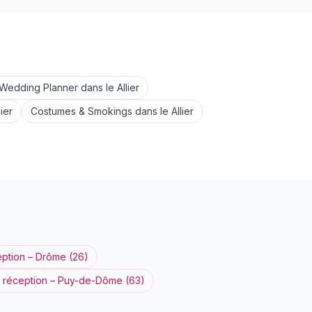
Wedding Planner
dans le
Allier
lier
Costumes & Smokings
dans le
Allier
eption
–
Drôme
(
26
)
 réception
–
Puy-de-Dôme
(
63
)