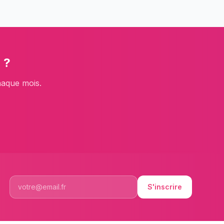
r
?
haque mois.
S'inscrire