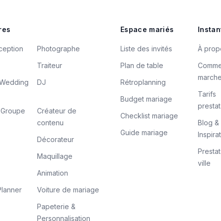
res
Espace mariés
Instan
ception
Photographe
Liste des invités
À prop
Traiteur
Plan de table
Comme
march
/ Wedding
DJ
Rétroplanning
Tarifs
Budget mariage
prestat
/ Groupe
Créateur de
Checklist mariage
contenu
Blog &
Guide mariage
Inspira
Décorateur
Prestat
Maquillage
ville
Animation
lanner
Voiture de mariage
Papeterie &
Personnalisation