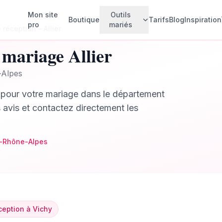
Mon site
Outils
Boutique
Tarifs
Blog
Inspiration
pro
mariés
e réception
–
Allier
mariage
Allier
Faire-parts animés
💌
Alpes
Créez vos invitations animées
pour votre mariage dans le département
Invités & Plan de table
🪑
Gérez vos invités et votre plan de
s avis et contactez directement les
table
Budget mariage
💰
Suivez vos dépenses
-Rhône-Alpes
Rétroplanning
📅
Planifiez chaque étape
Checklist
✅
Ne rien oublier
ception
à
Vichy
Album photo collaboratif