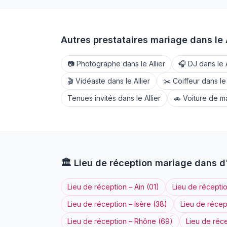
Autres prestataires mariage dans le
📷
Photographe
dans le
Allier
🎧
DJ
dans le
🎬
Vidéaste
dans le
Allier
✂️
Coiffeur
dans l
Tenues invités
dans le
Allier
🚗
Voiture de m
🏛️
Lieu de réception
mariage dans d
Lieu de réception
–
Ain
(
01
)
Lieu de récepti
Lieu de réception
–
Isère
(
38
)
Lieu de récep
Lieu de réception
–
Rhône
(
69
)
Lieu de réc