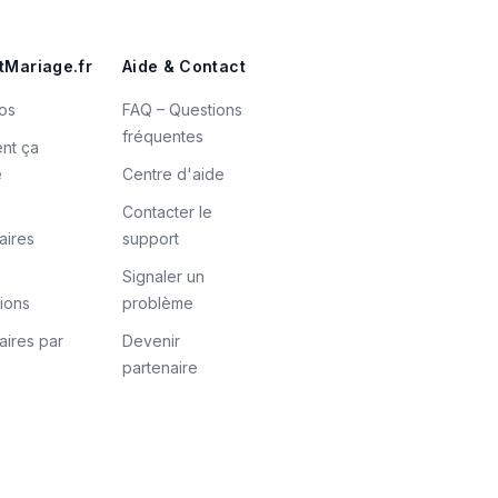
tMariage.fr
Aide & Contact
os
FAQ – Questions
fréquentes
nt ça
e
Centre d'aide
Contacter le
aires
support
Signaler un
tions
problème
aires par
Devenir
partenaire