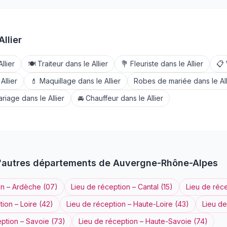
Allier
Allier
🍽️
Traiteur
dans le
Allier
💐
Fleuriste
dans le
Allier
📋
e
Allier
💄
Maquillage
dans le
Allier
Robes de mariée
dans le
Al
ariage
dans le
Allier
🚘
Chauffeur
dans le
Allier
'autres départements de
Auvergne-Rhône-Alpes
on
–
Ardèche
(
07
)
Lieu de réception
–
Cantal
(
15
)
Lieu de réc
tion
–
Loire
(
42
)
Lieu de réception
–
Haute-Loire
(
43
)
Lieu de
eption
–
Savoie
(
73
)
Lieu de réception
–
Haute-Savoie
(
74
)