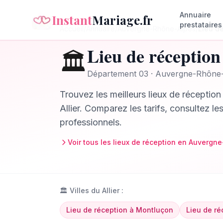
Annuaire
Instant
Mariage.fr
prestataires
Accueil
/
Annuaire
/
Auvergne-Rhône-Alpes
/
Lieu d
Lieu de réception
🏛️
Département
03
·
Auvergne-Rhône-
Trouvez les meilleurs
lieux de réception
Allier
. Comparez les tarifs, consultez le
professionnels.
Voir tous les
lieux de réception
en
Auvergne
🏛️
Villes du
Allier
:
Lieu de réception
à
Montluçon
Lieu de ré