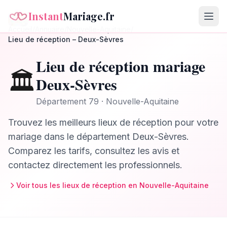
Instant
Mariage.fr
Accueil
/
Annuaire
/
Nouvelle-Aquitaine
/
Lieu de réception
–
Deux-Sèvres
Lieu de réception
mariage
🏛️
Deux-Sèvres
Département
79
·
Nouvelle-Aquitaine
Trouvez les meilleurs
lieux de réception
pour votre
mariage dans le département
Deux-Sèvres
.
Comparez les tarifs, consultez les avis et
contactez directement les professionnels.
Voir tous les
lieux de réception
en
Nouvelle-Aquitaine