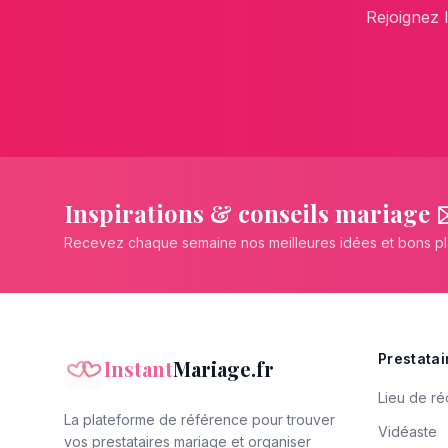
Rejoignez 
Inspirations & conseils mariage 
Recevez chaque semaine nos meilleures idées et bons p
Prestatai
Instant
Mariage.fr
Lieu de ré
La plateforme de référence pour trouver
Vidéaste
vos prestataires mariage et organiser