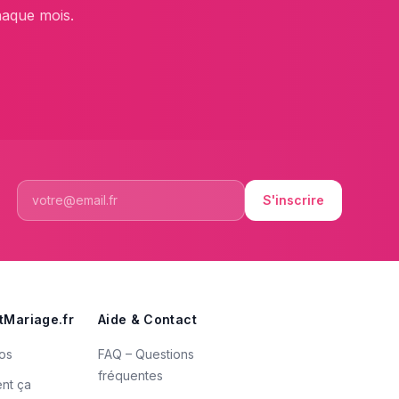
haque mois.
S'inscrire
tMariage.fr
Aide & Contact
os
FAQ – Questions
fréquentes
nt ça