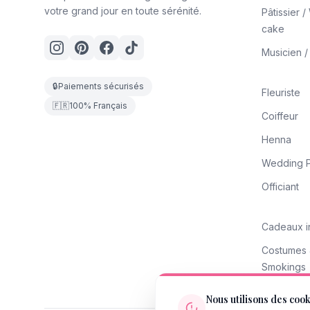
votre grand jour en toute sérénité.
Pâtissier 
cake
Musicien 
🔒
Paiements sécurisés
Fleuriste
🇫🇷
100% Français
Coiffeur
Henna
Wedding P
Officiant
Cadeaux i
Costumes
Smokings
Nous utilisons des coo