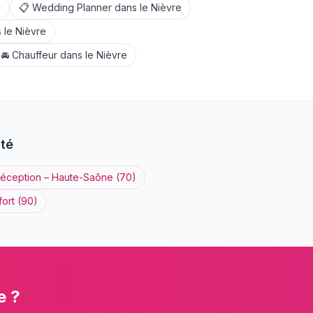
e
📋
Wedding Planner
dans le
Nièvre
 le
Nièvre
🚘
Chauffeur
dans le
Nièvre
té
réception
–
Haute-Saône
(
70
)
fort
(
90
)
e
?