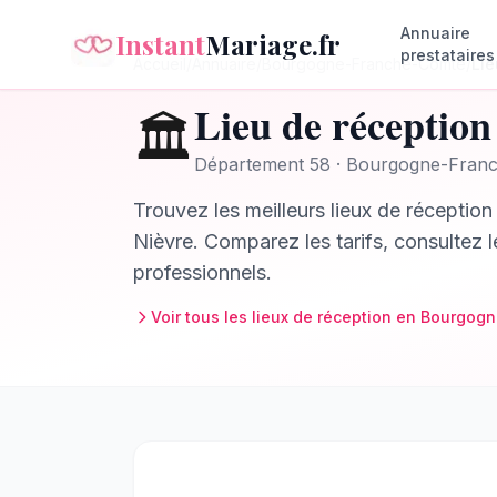
Annuaire
Instant
Mariage.fr
prestataires
Accueil
/
Annuaire
/
Bourgogne-Franche-Comté
/
Lie
Lieu de réception
🏛️
Département
58
·
Bourgogne-Fran
Trouvez les meilleurs
lieux de réception
Nièvre
. Comparez les tarifs, consultez 
professionnels.
Voir tous les
lieux de réception
en
Bourgogn