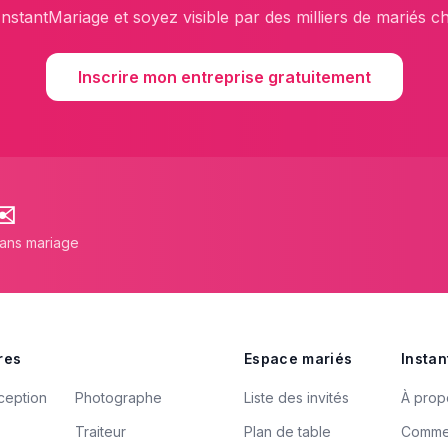
InstantMariage et soyez visible par des milliers de mariés c
Inscrire mon entreprise gratuitement
✉️
lans mariage
res
Espace mariés
Instan
ception
Photographe
Liste des invités
À prop
Traiteur
Plan de table
Comme