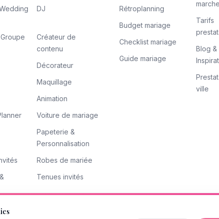
march
/ Wedding
DJ
Rétroplanning
Tarifs
Budget mariage
prestat
/ Groupe
Créateur de
Checklist mariage
contenu
Blog &
Guide mariage
Inspira
Décorateur
Prestat
Maquillage
ville
Animation
lanner
Voiture de mariage
Papeterie &
Personnalisation
nvités
Robes de mariée
 &
Tenues invités
kies