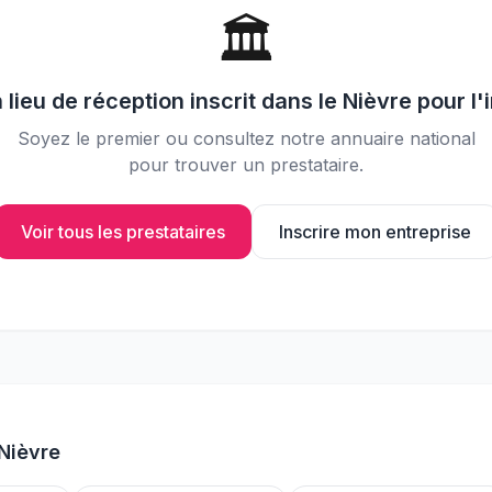
📸
Partagez vos photos avec vos
🏛️
invités
n
lieu de réception
inscrit dans le
Nièvre
pour l'
Soyez le premier ou consultez notre annuaire national
pour trouver un prestataire.
Voir tous les prestataires
Inscrire mon entreprise
Nièvre