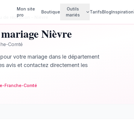
Mon site
Outils
Boutique
Tarifs
Blog
Inspiration
pro
mariés
u de réception
–
Nièvre
mariage
Nièvre
Faire-parts animés
💌
che-Comté
Créez vos invitations animées
pour votre mariage dans le département
Invités & Plan de table
🪑
Gérez vos invités et votre plan de
les avis et contactez directement les
table
Budget mariage
💰
Suivez vos dépenses
e-Franche-Comté
Rétroplanning
📅
Planifiez chaque étape
Checklist
✅
Ne rien oublier
Album photo collaboratif