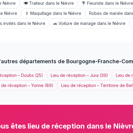
le
Nièvre
🍽️
Traiteur
dans le
Nièvre
💐
Fleuriste
dans le
Nièvr
le
Nièvre
💄
Maquillage
dans le
Nièvre
Robes de mariée
dans
 invités
dans le
Nièvre
🚗
Voiture de mariage
dans le
Nièvre
'autres départements de
Bourgogne-Franche-Com
réception
–
Doubs
(
25
)
Lieu de réception
–
Jura
(
39
)
Lieu de 
u de réception
–
Yonne
(
89
)
Lieu de réception
–
Territoire de Bel
us êtes
lieu de réception
dans le
Nièvr