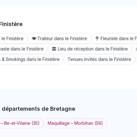
Finistère
 le
Finistère
🍽️
Traiteur
dans le
Finistère
💐
Fleuriste
dans le
F
éaste
dans le
Finistère
🏛️
Lieu de réception
dans le
Finistère
 & Smokings
dans le
Finistère
Tenues invités
dans le
Finistère
s départements de
Bretagne
–
Ille-et-Vilaine
(
35
)
Maquillage
–
Morbihan
(
56
)