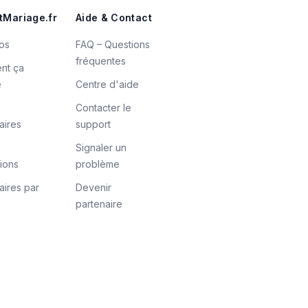
tMariage.fr
Aide & Contact
os
FAQ – Questions
fréquentes
nt ça
e
Centre d'aide
Contacter le
aires
support
Signaler un
tions
problème
aires par
Devenir
partenaire