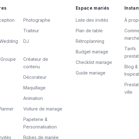
res
Espace mariés
Instan
ception
Photographe
Liste des invités
À prop
Traiteur
Plan de table
Comme
march
/ Wedding
DJ
Rétroplanning
Tarifs
Budget mariage
prestat
/ Groupe
Créateur de
Checklist mariage
contenu
Blog &
Guide mariage
Inspira
Décorateur
Prestat
Maquillage
ville
Animation
lanner
Voiture de mariage
Papeterie &
Personnalisation
nvités
Robes de mariée