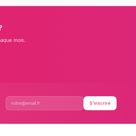
?
haque mois.
S'inscrire