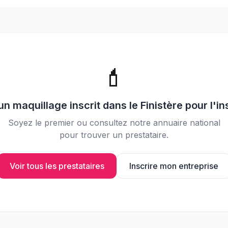
📸
Partagez vos photos avec vos
invités
💄
un
maquillage
inscrit dans le
Finistère
pour l'in
Soyez le premier ou consultez notre annuaire national
pour trouver un prestataire.
Voir tous les prestataires
Inscrire mon entreprise