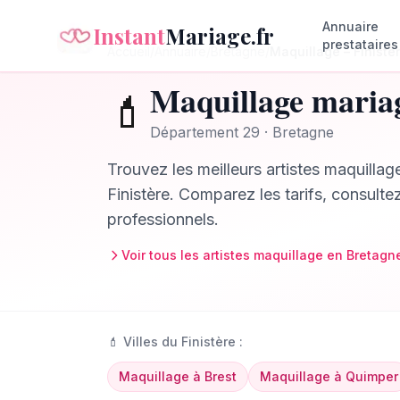
Annuaire
Instant
Mariage.fr
prestataires
Accueil
/
Annuaire
/
Bretagne
/
Maquillage
–
Finistè
Maquillage
maria
💄
Département
29
·
Bretagne
Trouvez les meilleurs
artistes maquillag
Finistère
. Comparez les tarifs, consulte
professionnels.
Voir tous les
artistes maquillage
en
Bretagn
💄
Villes du
Finistère
:
Maquillage
à
Brest
Maquillage
à
Quimper