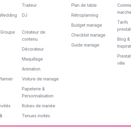
Traiteur
Plan de table
Comme
march
/ Wedding
DJ
Rétroplanning
Tarifs
Budget mariage
prestat
/ Groupe
Créateur de
Checklist mariage
contenu
Blog &
Guide mariage
Inspira
Décorateur
Prestat
Maquillage
ville
Animation
lanner
Voiture de mariage
Papeterie &
Personnalisation
nvités
Robes de mariée
 &
Tenues invités