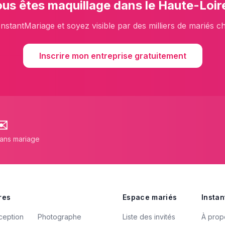
ous êtes
maquillage
dans le
Haute-Loir
InstantMariage et soyez visible par des milliers de mariés c
Inscrire mon entreprise gratuitement
✉️
lans mariage
res
Espace mariés
Instan
ception
Photographe
Liste des invités
À prop