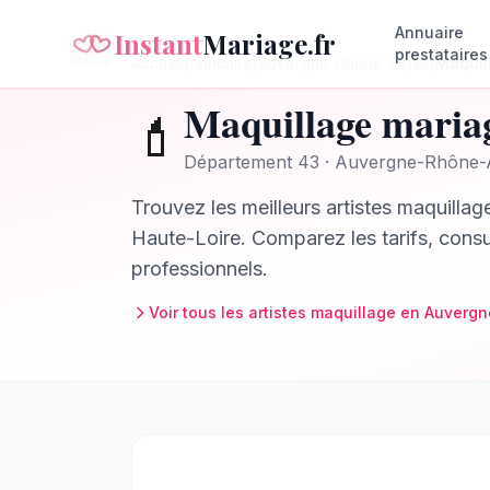
Annuaire
Instant
Mariage.fr
prestataires
Accueil
/
Annuaire
/
Auvergne-Rhône-Alpes
/
Maquil
Maquillage
maria
💄
Département
43
·
Auvergne-Rhône-
Trouvez les meilleurs
artistes maquillag
Haute-Loire
. Comparez les tarifs, consu
professionnels.
Voir tous les
artistes maquillage
en
Auvergn