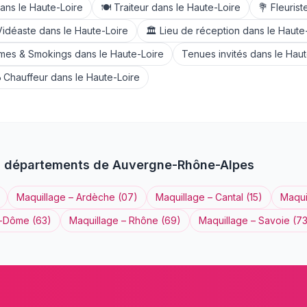
ans le
Haute-Loire
🍽️
Traiteur
dans le
Haute-Loire
💐
Fleurist
Vidéaste
dans le
Haute-Loire
🏛️
Lieu de réception
dans le
Haute
mes & Smokings
dans le
Haute-Loire
Tenues invités
dans le
Haut

Chauffeur
dans le
Haute-Loire
s départements de
Auvergne-Rhône-Alpes
Maquillage
–
Ardèche
(
07
)
Maquillage
–
Cantal
(
15
)
Maqui
e-Dôme
(
63
)
Maquillage
–
Rhône
(
69
)
Maquillage
–
Savoie
(
7