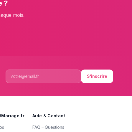
e
?
haque mois.
S'inscrire
tMariage.fr
Aide & Contact
os
FAQ – Questions