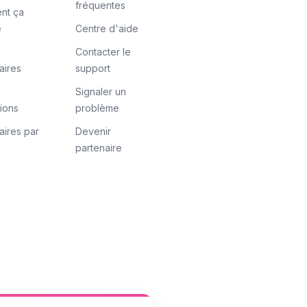
fréquentes
nt ça
e
Centre d'aide
Contacter le
aires
support
Signaler un
tions
problème
aires par
Devenir
partenaire