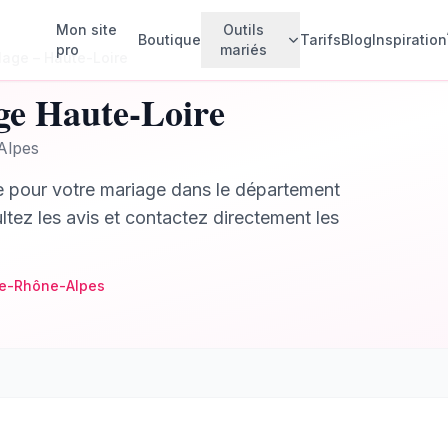
Mon site
Outils
Boutique
Tarifs
Blog
Inspiration
pro
mariés
lage
–
Haute-Loire
ge
Haute-Loire
Faire-parts animés
💌
Alpes
Créez vos invitations animées
e
pour votre mariage dans le département
Invités & Plan de table
🪑
Gérez vos invités et votre plan de
ltez les avis et contactez directement les
table
Budget mariage
💰
Suivez vos dépenses
e-Rhône-Alpes
Rétroplanning
📅
Planifiez chaque étape
Checklist
✅
Ne rien oublier
Album photo collaboratif