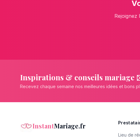
V
Rejoignez 
Inspirations & conseils mariage 
Recevez chaque semaine nos meilleures idées et bons p
Prestatai
Instant
Mariage.fr
Lieu de ré