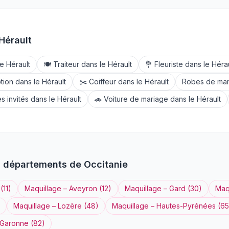
Hérault
le
Hérault
🍽️
Traiteur
dans le
Hérault
💐
Fleuriste
dans le
Hérau
tion
dans le
Hérault
✂️
Coiffeur
dans le
Hérault
Robes de mar
s invités
dans le
Hérault
🚗
Voiture de mariage
dans le
Hérault
s départements de
Occitanie
(
11
)
Maquillage
–
Aveyron
(
12
)
Maquillage
–
Gard
(
30
)
Maq
Maquillage
–
Lozère
(
48
)
Maquillage
–
Hautes-Pyrénées
(
65
-Garonne
(
82
)