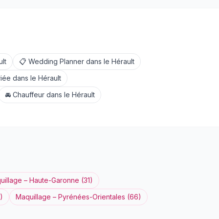
lt
📋
Wedding Planner
dans le
Hérault
iée
dans le
Hérault
🚘
Chauffeur
dans le
Hérault
uillage
–
Haute-Garonne
(
31
)
)
Maquillage
–
Pyrénées-Orientales
(
66
)