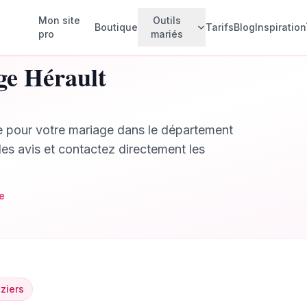
Mon site
Outils
Boutique
Tarifs
Blog
Inspiration
pro
mariés
ge
Hérault
Faire-parts animés
💌
Créez vos invitations animées
e
pour votre mariage dans le département
Invités & Plan de table
🪑
Gérez vos invités et votre plan de
les avis et contactez directement les
table
Budget mariage
💰
Suivez vos dépenses
e
Rétroplanning
📅
Planifiez chaque étape
Checklist
✅
Ne rien oublier
ziers
Album photo collaboratif