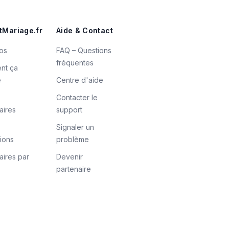
tMariage.fr
Aide & Contact
os
FAQ – Questions
fréquentes
nt ça
e
Centre d'aide
Contacter le
aires
support
Signaler un
tions
problème
aires par
Devenir
partenaire