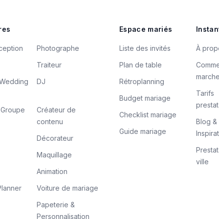
res
Espace mariés
Instan
ception
Photographe
Liste des invités
À prop
Traiteur
Plan de table
Comme
march
/ Wedding
DJ
Rétroplanning
Tarifs
Budget mariage
prestat
/ Groupe
Créateur de
Checklist mariage
contenu
Blog &
Guide mariage
Inspira
Décorateur
Prestat
Maquillage
ville
Animation
lanner
Voiture de mariage
Papeterie &
Personnalisation