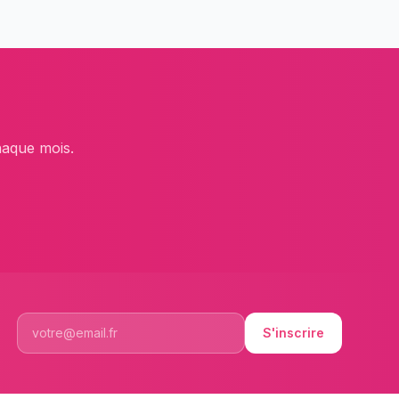
haque mois.
S'inscrire