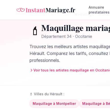
Annuaire
Instant
Mariage.fr
prestataires
Accueil
/
Annuaire
/
Occitanie
/
Maquillage
–
Hérault
Maquillage
maria
💄
Département
34
·
Occitanie
Trouvez les meilleurs
artistes maquillag
Hérault
. Comparez les tarifs, consultez 
professionnels.
Voir tous les
artistes maquillage
en
Occitani
💄
Villes du
Hérault
:
Maquillage
à
Montpellier
Maquillage
à
Bé