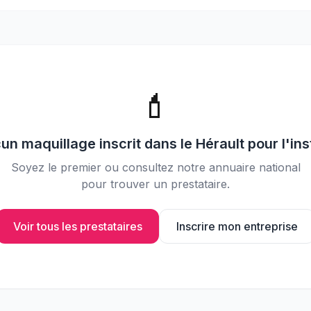
📸
Partagez vos photos avec vos
invités
💄
cun
maquillage
inscrit dans le
Hérault
pour l'ins
Soyez le premier ou consultez notre annuaire national
pour trouver un prestataire.
Voir tous les prestataires
Inscrire mon entreprise