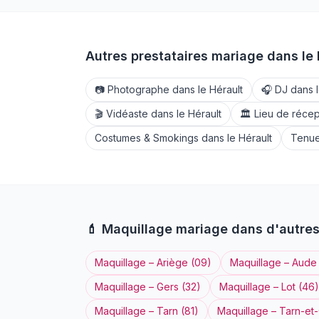
Autres prestataires mariage dans le
📷
Photographe
dans le
Hérault
🎧
DJ
dans 
🎬
Vidéaste
dans le
Hérault
🏛️
Lieu de récep
Costumes & Smokings
dans le
Hérault
Tenue
💄
Maquillage
mariage dans d'autre
Maquillage
–
Ariège
(
09
)
Maquillage
–
Aude
Maquillage
–
Gers
(
32
)
Maquillage
–
Lot
(
46
)
Maquillage
–
Tarn
(
81
)
Maquillage
–
Tarn-et