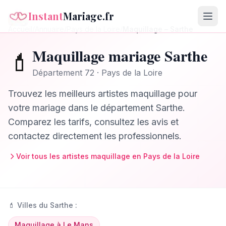
Instant
Mariage.fr
Accueil
/
Annuaire
/
Pays de la Loire
/
Maquillage
–
Sarthe
Maquillage
mariage
Sarthe
💄
Département
72
·
Pays de la Loire
Trouvez les meilleurs
artistes maquillage
pour
votre mariage dans le département
Sarthe
.
Comparez les tarifs, consultez les avis et
contactez directement les professionnels.
Voir tous les
artistes maquillage
en
Pays de la Loire
💄
Villes du
Sarthe
:
Maquillage
à
Le Mans