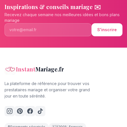
Inspirations & conseils mariage ✉️
Recevez chaque semaine nos meilleures idées et bons plans
mariage
S'inscrire
Instant
Mariage.fr
La plateforme de référence pour trouver vos
prestataires mariage et organiser votre grand
jour en toute sérénité.
🔒
Paiements sécurisés
🇫🇷
100% Français