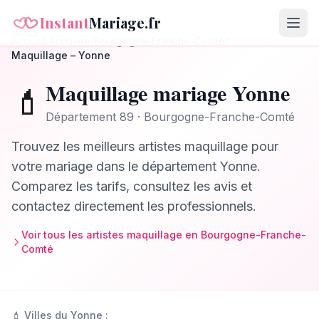
Instant
Mariage.fr
Accueil
/
Annuaire
/
Bourgogne-Franche-Comté
/
Maquillage
–
Yonne
Maquillage
mariage
Yonne
💄
Département
89
·
Bourgogne-Franche-Comté
Trouvez les meilleurs
artistes maquillage
pour
votre mariage dans le département
Yonne
.
Comparez les tarifs, consultez les avis et
contactez directement les professionnels.
Voir tous les
artistes maquillage
en
Bourgogne-Franche-
Comté
💄
Villes du
Yonne
: