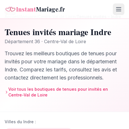
Instant
Mariage.fr
Accueil
/
Annuaire
/
Centre-Val de Loire
/
Tenues invités
–
Indre
Tenues invités
mariage
Indre
Département
36
·
Centre-Val de Loire
Trouvez les meilleurs
boutiques de tenues pour
invités
pour votre mariage dans le département
Indre
. Comparez les tarifs, consultez les avis et
contactez directement les professionnels.
Voir tous les
boutiques de tenues pour invités
en
Centre-Val de Loire
Villes du
Indre
: