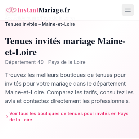
Instant
Mariage.fr
Accueil
/
Annuaire
/
Pays de la Loire
/
Tenues invités
–
Maine-et-Loire
Tenues invités
mariage
Maine-
et-Loire
Département
49
·
Pays de la Loire
Trouvez les meilleurs
boutiques de tenues pour
invités
pour votre mariage dans le département
Maine-et-Loire
. Comparez les tarifs, consultez les
avis et contactez directement les professionnels.
Voir tous les
boutiques de tenues pour invités
en
Pays
de la Loire