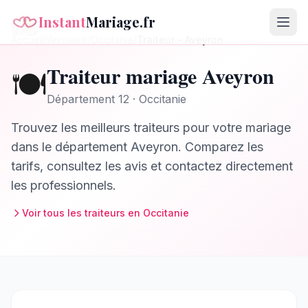
Instant
Mariage.fr
Accueil
/
Annuaire
/
Occitanie
/
Traiteur
–
Aveyron
Traiteur
mariage
Aveyron
🍽️
Département
12
·
Occitanie
Trouvez les meilleurs
traiteurs
pour votre mariage
dans le département
Aveyron
. Comparez les
tarifs, consultez les avis et contactez directement
les professionnels.
Voir tous les
traiteurs
en
Occitanie