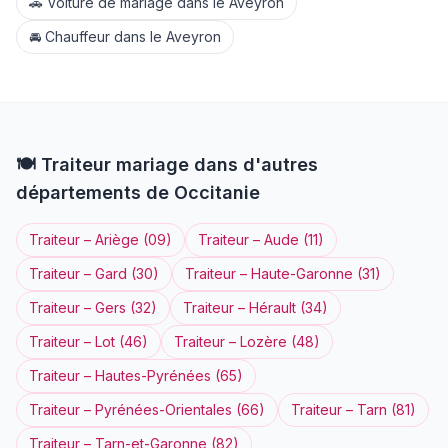
🚗
Voiture de mariage
dans le
Aveyron
🚘
Chauffeur
dans le
Aveyron
🍽️
Traiteur
mariage dans d'autres
départements de
Occitanie
Traiteur
–
Ariège
(
09
)
Traiteur
–
Aude
(
11
)
Traiteur
–
Gard
(
30
)
Traiteur
–
Haute-Garonne
(
31
)
Traiteur
–
Gers
(
32
)
Traiteur
–
Hérault
(
34
)
Traiteur
–
Lot
(
46
)
Traiteur
–
Lozère
(
48
)
Traiteur
–
Hautes-Pyrénées
(
65
)
Traiteur
–
Pyrénées-Orientales
(
66
)
Traiteur
–
Tarn
(
81
)
Traiteur
–
Tarn-et-Garonne
(
82
)