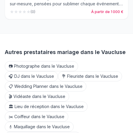
sur-mesure, pensées pour sublimer chaque événement.
Du choix des produits à la mise en scène, chaque détail
(
0
)
À partir de 1 000 €
est travaillé avec précision afin d’offrir une expérience
élégante, harmonieuse et mémorable. Notre signature
repose sur l’exigence, le raffinement et une approche
personnalisée, pour des buffets et service qui marquent
les esprits autant que les regards.
Autres prestataires mariage dans le
Vaucluse
📷
Photographe
dans le
Vaucluse
🎧
DJ
dans le
Vaucluse
💐
Fleuriste
dans le
Vaucluse
📋
Wedding Planner
dans le
Vaucluse
🎬
Vidéaste
dans le
Vaucluse
🏛️
Lieu de réception
dans le
Vaucluse
✂️
Coiffeur
dans le
Vaucluse
💄
Maquillage
dans le
Vaucluse