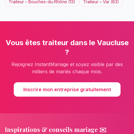
Traiteur
–
Bouches-du-Rhône
(
13
)
Traiteur
–
Var
(
83
)
Vous êtes
traiteur
dans le
Vaucluse
?
Rejoignez InstantMariage et soyez visible par des
milliers de mariés chaque mois.
Inscrire mon entreprise gratuitement
Inspirations & conseils mariage ✉️