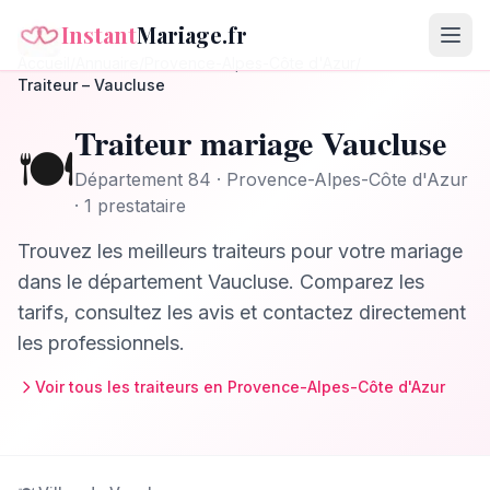
Instant
Mariage.fr
Accueil
/
Annuaire
/
Provence-Alpes-Côte d'Azur
/
Traiteur
–
Vaucluse
Traiteur
mariage
Vaucluse
🍽️
Département
84
·
Provence-Alpes-Côte d'Azur
· 1 prestataire
Trouvez les meilleurs
traiteurs
pour votre mariage
dans le département
Vaucluse
. Comparez les
tarifs, consultez les avis et contactez directement
les professionnels.
Voir tous les
traiteurs
en
Provence-Alpes-Côte d'Azur