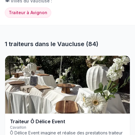
🍽️
Villes du
Vaucluse
:
Traiteur
à
Avignon
1
traiteurs
dans le
Vaucluse
(
84
)
Traiteur Ô Délice Event
Cavaillon
Ô Délice Event imagine et réalise des prestations traiteur