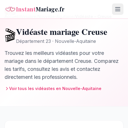
Instant
Mariage.fr
Accueil
/
Annuaire
/
Nouvelle-Aquitaine
/
Vidéaste
–
Creuse
Vidéaste
mariage
Creuse
🎬
Département
23
·
Nouvelle-Aquitaine
Trouvez les meilleurs
vidéastes
pour votre
mariage dans le département
Creuse
. Comparez
les tarifs, consultez les avis et contactez
directement les professionnels.
Voir tous les
vidéastes
en
Nouvelle-Aquitaine