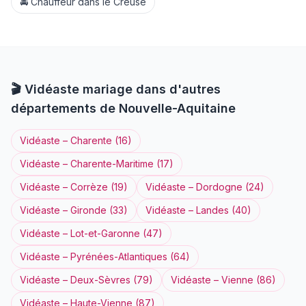
🚘
Chauffeur
dans le
Creuse
🎬
Vidéaste
mariage dans d'autres
départements de
Nouvelle-Aquitaine
Vidéaste
–
Charente
(
16
)
Vidéaste
–
Charente-Maritime
(
17
)
Vidéaste
–
Corrèze
(
19
)
Vidéaste
–
Dordogne
(
24
)
Vidéaste
–
Gironde
(
33
)
Vidéaste
–
Landes
(
40
)
Vidéaste
–
Lot-et-Garonne
(
47
)
Vidéaste
–
Pyrénées-Atlantiques
(
64
)
Vidéaste
–
Deux-Sèvres
(
79
)
Vidéaste
–
Vienne
(
86
)
Vidéaste
–
Haute-Vienne
(
87
)