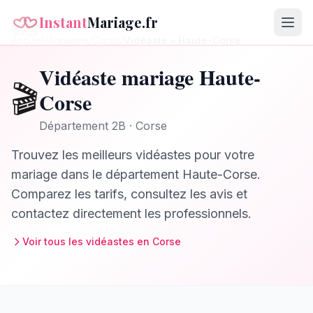
Instant
Mariage.fr
Accueil
/
Annuaire
/
Corse
/
Vidéaste
–
Haute-Corse
Vidéaste
mariage
Haute-
🎬
Corse
Département
2B
·
Corse
Trouvez les meilleurs
vidéastes
pour votre
mariage dans le département
Haute-Corse
.
Comparez les tarifs, consultez les avis et
contactez directement les professionnels.
Voir tous les
vidéastes
en
Corse