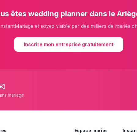
us êtes
wedding planner
dans le
Arièg
InstantMariage et soyez visible par des milliers de mariés c
Inscrire mon entreprise gratuitement
✉️
lans mariage
res
Espace mariés
Instan