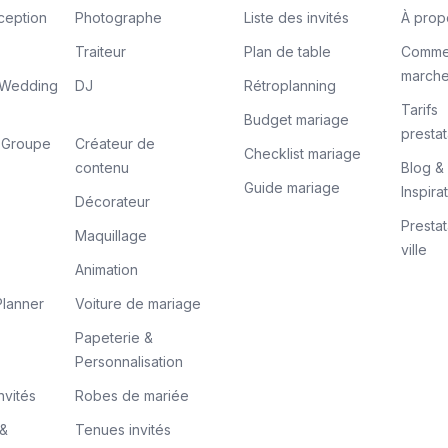
ception
Photographe
Liste des invités
À prop
Traiteur
Plan de table
Comme
march
/ Wedding
DJ
Rétroplanning
Tarifs
Budget mariage
prestat
/ Groupe
Créateur de
Checklist mariage
contenu
Blog &
Guide mariage
Inspira
Décorateur
Prestat
Maquillage
ville
Animation
lanner
Voiture de mariage
Papeterie &
Personnalisation
nvités
Robes de mariée
 &
Tenues invités