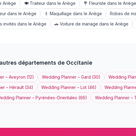
le
Ariège
🍽️
Traiteur
dans le
Ariège
💐
Fleuriste
dans le
Arièg
feur
dans le
Ariège
💄
Maquillage
dans le
Ariège
Robes de ma
 invités
dans le
Ariège
🚗
Voiture de mariage
dans le
Ariège
autres départements de
Occitanie
er
–
Aveyron
(
12
)
Wedding Planner
–
Gard
(
30
)
Wedding Pla
ner
–
Hérault
(
34
)
Wedding Planner
–
Lot
(
46
)
Wedding Plann
edding Planner
–
Pyrénées-Orientales
(
66
)
Wedding Planner
–