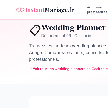
Annuaire
Instant
Mariage.fr
prestataires
Accueil
/
Annuaire
/
Occitanie
/
Wedding Planner
–
A
Wedding Planner
📋
Département
09
·
Occitanie
Trouvez les meilleurs
wedding planners
Ariège
. Comparez les tarifs, consultez 
professionnels.
Voir tous les
wedding planners
en
Occitanie