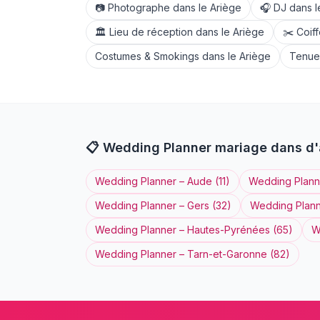
📷
Photographe
dans le
Ariège
🎧
DJ
dans 
🏛️
Lieu de réception
dans le
Ariège
✂️
Coif
Costumes & Smokings
dans le
Ariège
Tenues
📋
Wedding Planner
mariage dans d'
Wedding Planner
–
Aude
(
11
)
Wedding Plann
Wedding Planner
–
Gers
(
32
)
Wedding Plan
Wedding Planner
–
Hautes-Pyrénées
(
65
)
W
Wedding Planner
–
Tarn-et-Garonne
(
82
)