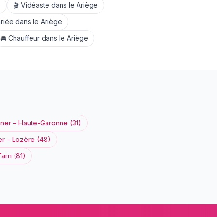
e
🎬
Vidéaste
dans le
Ariège
riée
dans le
Ariège
🚘
Chauffeur
dans le
Ariège
nner
–
Haute-Garonne
(
31
)
er
–
Lozère
(
48
)
Tarn
(
81
)