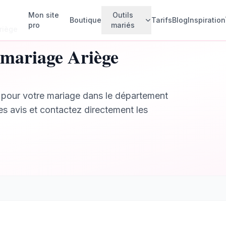
Mon site
Outils
Boutique
Tarifs
Blog
Inspiration
pro
mariés
riège
mariage
Ariège
Faire-parts animés
💌
Créez vos invitations animées
pour votre mariage dans le département
Invités & Plan de table
🪑
Gérez vos invités et votre plan de
les avis et contactez directement les
table
Budget mariage
💰
Suivez vos dépenses
Rétroplanning
📅
Planifiez chaque étape
Checklist
✅
Ne rien oublier
Album photo collaboratif