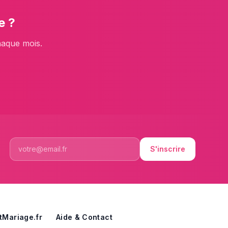
e
?
haque mois.
S'inscrire
tMariage.fr
Aide & Contact