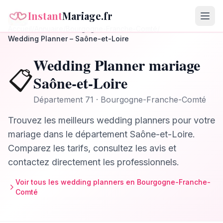
Instant
Mariage.fr
Accueil
/
Annuaire
/
Bourgogne-Franche-Comté
/
Wedding Planner
–
Saône-et-Loire
Wedding Planner
mariage
📋
Saône-et-Loire
Département
71
·
Bourgogne-Franche-Comté
Trouvez les meilleurs
wedding planners
pour votre
mariage dans le département
Saône-et-Loire
.
Comparez les tarifs, consultez les avis et
contactez directement les professionnels.
Voir tous les
wedding planners
en
Bourgogne-Franche-
Comté