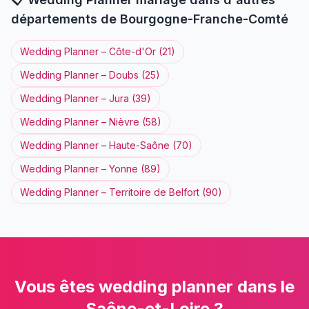
départements de
Bourgogne-Franche-Comté
Wedding Planner
–
Côte-d'Or
(
21
)
Wedding Planner
–
Doubs
(
25
)
Wedding Planner
–
Jura
(
39
)
Wedding Planner
–
Nièvre
(
58
)
Wedding Planner
–
Haute-Saône
(
70
)
Wedding Planner
–
Yonne
(
89
)
Wedding Planner
–
Territoire de Belfort
(
90
)
Vous êtes
wedding planner
dans le
Saône-et-Loire
?