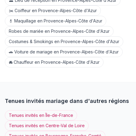
🏛️
Lieu de réception
en
Provence-Alpes-Côte d'Azur
✂️
Coiffeur
en
Provence-Alpes-Côte d'Azur
💄
Maquillage
en
Provence-Alpes-Côte d'Azur
Robes de mariée
en
Provence-Alpes-Côte d'Azur
Costumes & Smokings
en
Provence-Alpes-Côte d'Azur
🚗
Voiture de mariage
en
Provence-Alpes-Côte d'Azur
🚘
Chauffeur
en
Provence-Alpes-Côte d'Azur
Tenues invités
mariage dans d'autres régions
Tenues invités
en
Île-de-France
Tenues invités
en
Centre-Val de Loire
Tenues invités
en
Bourgogne-Franche-Comté