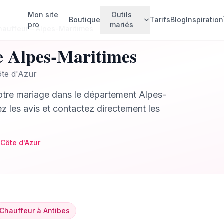
Mon site
Outils
Boutique
Tarifs
Blog
Inspiration
pro
mariés
hauffeur
–
Alpes-Maritimes
e
Alpes-Maritimes
Faire-parts animés
💌
te d'Azur
Créez vos invitations animées
tre mariage dans le département
Alpes-
Invités & Plan de table
🪑
Gérez vos invités et votre plan de
ez les avis et contactez directement les
table
Budget mariage
💰
Suivez vos dépenses
Côte d'Azur
Rétroplanning
📅
Planifiez chaque étape
Checklist
✅
Ne rien oublier
Chauffeur
à
Antibes
Album photo collaboratif