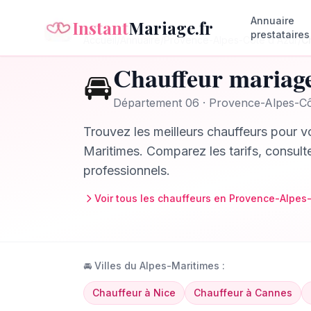
Annuaire
Instant
Mariage.fr
prestataires
Accueil
/
Annuaire
/
Provence-Alpes-Côte d'Azur
/
C
Chauffeur
mariag
🚘
Département
06
·
Provence-Alpes-Cô
Trouvez les meilleurs
chauffeurs
pour vo
Maritimes
. Comparez les tarifs, consult
professionnels.
Voir tous les
chauffeurs
en
Provence-Alpes-
🚘
Villes du
Alpes-Maritimes
:
Chauffeur
à
Nice
Chauffeur
à
Cannes