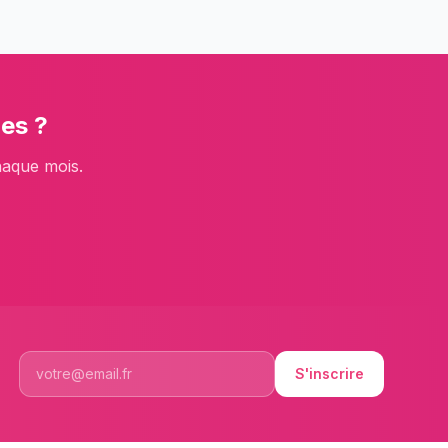
mes
?
haque mois.
S'inscrire