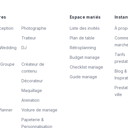
res
Espace mariés
Instan
ception
Photographe
Liste des invités
À prop
Traiteur
Plan de table
Comme
march
/ Wedding
DJ
Rétroplanning
Tarifs
Budget mariage
prestat
/ Groupe
Créateur de
Checklist mariage
contenu
Blog &
Guide mariage
Inspira
Décorateur
Prestat
Maquillage
ville
Animation
lanner
Voiture de mariage
Papeterie &
Personnalisation