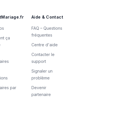
tMariage.fr
Aide & Contact
os
FAQ – Questions
fréquentes
nt ça
e
Centre d'aide
Contacter le
aires
support
Signaler un
tions
problème
aires par
Devenir
partenaire