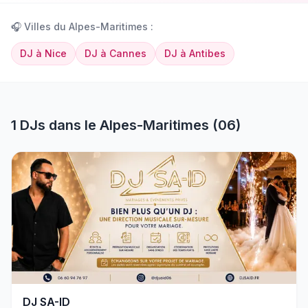
🎧
Villes du
Alpes-Maritimes
:
DJ
à
Nice
DJ
à
Cannes
DJ
à
Antibes
1
DJs
dans le
Alpes-Maritimes
(
06
)
DJ SA-ID