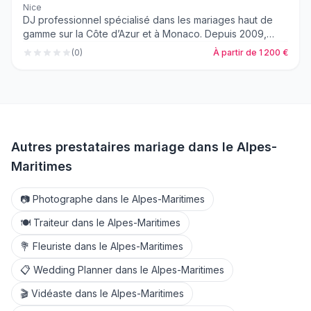
Nice
DJ professionnel spécialisé dans les mariages haut de
gamme sur la Côte d’Azur et à Monaco. Depuis 2009,
j’accompagne les futurs mariés dans la création d’une
(
0
)
À partir de 1 200 €
soirée élégante, dynamique et entièrement
personnalisée. Chaque événement est préparé sur-
mesure grâce à plusieurs rendez-vous préparatoires,
une feuille de route musicale détaillée et un
accompagnement complet jusqu’au jour J. Prestations
sans limite horaire, sonorisation professionnelle, mise en
lumière, ouverture de bal, feux d’artifice d’intérieur,
Autres prestataires mariage dans le
Alpes-
fumée lourde et coordination des temps forts. Plus de
Maritimes
300 mariages animés avec passion dans les plus beaux
domaines et salles de réception de la région. 📍 Côte
📷
Photographe
dans le
Alpes-Maritimes
d’Azur • Monaco • Provence 📞 06 60 94 76 97 📧
djsaidofficiel@gmail.com
🍽️
Traiteur
dans le
Alpes-Maritimes
💐
Fleuriste
dans le
Alpes-Maritimes
📋
Wedding Planner
dans le
Alpes-Maritimes
🎬
Vidéaste
dans le
Alpes-Maritimes