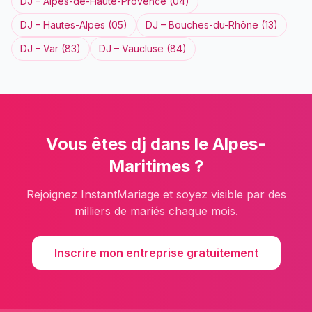
DJ
–
Alpes-de-Haute-Provence
(
04
)
DJ
–
Hautes-Alpes
(
05
)
DJ
–
Bouches-du-Rhône
(
13
)
DJ
–
Var
(
83
)
DJ
–
Vaucluse
(
84
)
Vous êtes
dj
dans le
Alpes-
Maritimes
?
Rejoignez InstantMariage et soyez visible par des
milliers de mariés chaque mois.
Inscrire mon entreprise gratuitement