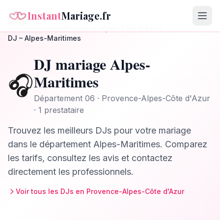
Instant
Mariage.fr
Accueil
/
Annuaire
/
Provence-Alpes-Côte d'Azur
/
DJ
–
Alpes-Maritimes
DJ
mariage
Alpes-
🎧
Maritimes
Département
06
·
Provence-Alpes-Côte d'Azur
· 1 prestataire
Trouvez les meilleurs
DJs
pour votre mariage
dans le département
Alpes-Maritimes
. Comparez
les tarifs, consultez les avis et contactez
directement les professionnels.
Voir tous les
DJs
en
Provence-Alpes-Côte d'Azur