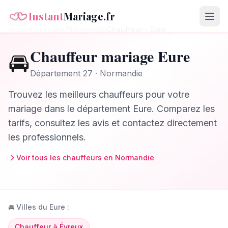
Instant
Mariage.fr
Accueil
/
Annuaire
/
Normandie
/
Chauffeur
–
Eure
Chauffeur
mariage
Eure
🚘
Département
27
·
Normandie
Trouvez les meilleurs
chauffeurs
pour votre
mariage dans le département
Eure
. Comparez les
tarifs, consultez les avis et contactez directement
les professionnels.
Voir tous les
chauffeurs
en
Normandie
🚘
Villes du
Eure
:
Chauffeur
à
Évreux