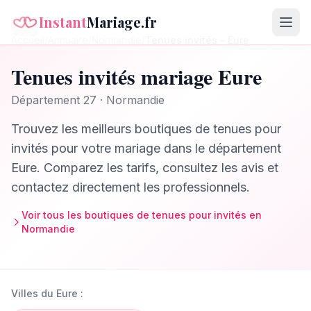
Instant
Mariage.fr
Accueil
/
Annuaire
/
Normandie
/
Tenues invités
–
Eure
Tenues invités
mariage
Eure
Département
27
·
Normandie
Trouvez les meilleurs
boutiques de tenues pour
invités
pour votre mariage dans le département
Eure
. Comparez les tarifs, consultez les avis et
contactez directement les professionnels.
Voir tous les
boutiques de tenues pour invités
en
Normandie
Villes du
Eure
: