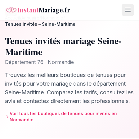
Instant
Mariage.fr
Accueil
/
Annuaire
/
Normandie
/
Tenues invités
–
Seine-Maritime
Tenues invités
mariage
Seine-
Maritime
Département
76
·
Normandie
Trouvez les meilleurs
boutiques de tenues pour
invités
pour votre mariage dans le département
Seine-Maritime
. Comparez les tarifs, consultez les
avis et contactez directement les professionnels.
Voir tous les
boutiques de tenues pour invités
en
Normandie