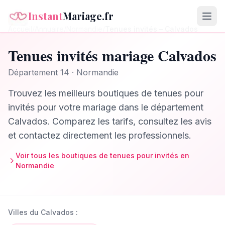
Instant
Mariage.fr
Accueil
/
Annuaire
/
Normandie
/
Tenues invités
–
Calvados
Tenues invités
mariage
Calvados
Département
14
·
Normandie
Trouvez les meilleurs
boutiques de tenues pour
invités
pour votre mariage dans le département
Calvados
. Comparez les tarifs, consultez les avis
et contactez directement les professionnels.
Voir tous les
boutiques de tenues pour invités
en
Normandie
Villes du
Calvados
: