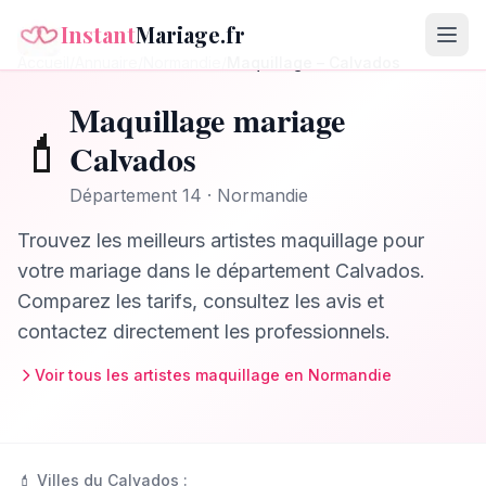
Instant
Mariage.fr
Accueil
/
Annuaire
/
Normandie
/
Maquillage
–
Calvados
Maquillage
mariage
💄
Calvados
Département
14
·
Normandie
Trouvez les meilleurs
artistes maquillage
pour
votre mariage dans le département
Calvados
.
Comparez les tarifs, consultez les avis et
contactez directement les professionnels.
Voir tous les
artistes maquillage
en
Normandie
💄
Villes du
Calvados
: