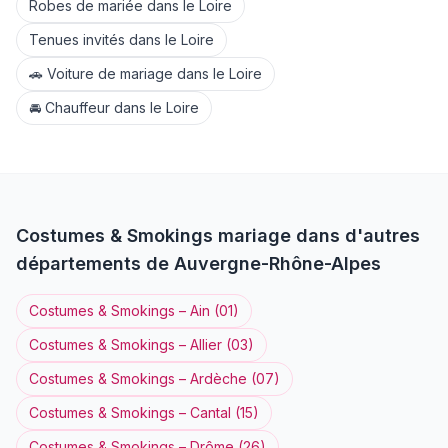
Robes de mariée
dans le
Loire
Tenues invités
dans le
Loire
🚗
Voiture de mariage
dans le
Loire
🚘
Chauffeur
dans le
Loire
Costumes & Smokings
mariage dans d'autres
départements de
Auvergne-Rhône-Alpes
Costumes & Smokings
–
Ain
(
01
)
Costumes & Smokings
–
Allier
(
03
)
Costumes & Smokings
–
Ardèche
(
07
)
Costumes & Smokings
–
Cantal
(
15
)
Costumes & Smokings
–
Drôme
(
26
)