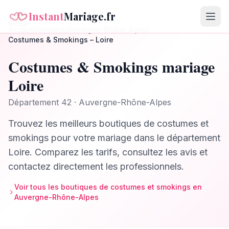
Instant
Mariage.fr
Accueil
/
Annuaire
/
Auvergne-Rhône-Alpes
/
Costumes & Smokings
–
Loire
Costumes & Smokings
mariage
Loire
Département
42
·
Auvergne-Rhône-Alpes
Trouvez les meilleurs
boutiques de costumes et
smokings
pour votre mariage dans le département
Loire
. Comparez les tarifs, consultez les avis et
contactez directement les professionnels.
Voir tous les
boutiques de costumes et smokings
en
Auvergne-Rhône-Alpes