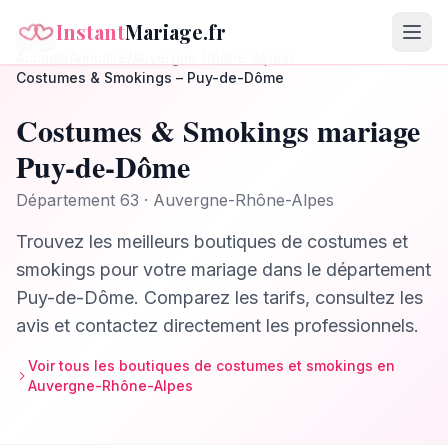
Instant
Mariage.fr
Accueil
/
Annuaire
/
Auvergne-Rhône-Alpes
/
Costumes & Smokings
–
Puy-de-Dôme
Costumes & Smokings
mariage
Puy-de-Dôme
Département
63
·
Auvergne-Rhône-Alpes
Trouvez les meilleurs
boutiques de costumes et
smokings
pour votre mariage dans le département
Puy-de-Dôme
. Comparez les tarifs, consultez les
avis et contactez directement les professionnels.
Voir tous les
boutiques de costumes et smokings
en
Auvergne-Rhône-Alpes