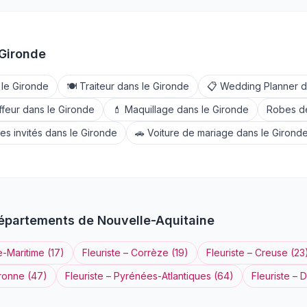
Gironde
 le
Gironde
🍽️
Traiteur
dans le
Gironde
📋
Wedding Planner
d
ffeur
dans le
Gironde
💄
Maquillage
dans le
Gironde
Robes d
es invités
dans le
Gironde
🚗
Voiture de mariage
dans le
Girond
départements de
Nouvelle-Aquitaine
e-Maritime
(
17
)
Fleuriste
–
Corrèze
(
19
)
Fleuriste
–
Creuse
(
23
ronne
(
47
)
Fleuriste
–
Pyrénées-Atlantiques
(
64
)
Fleuriste
–
D