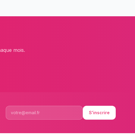
haque mois.
S'inscrire