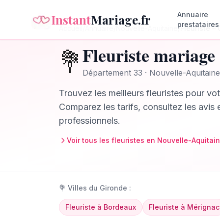
Annuaire
Instant
Mariage.fr
prestataires
Accueil
/
Annuaire
/
Nouvelle-Aquitaine
/
Fleuriste
–
Fleuriste
mariage
💐
Département
33
·
Nouvelle-Aquitaine
Trouvez les meilleurs
fleuristes
pour vot
Comparez les tarifs, consultez les avis 
professionnels.
Voir tous les
fleuristes
en
Nouvelle-Aquitai
💐
Villes du
Gironde
:
Fleuriste
à
Bordeaux
Fleuriste
à
Mérignac