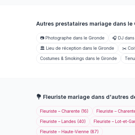
Autres prestataires mariage dans le
📷
Photographe
dans le
Gironde
🎧
DJ
dans
🏛️
Lieu de réception
dans le
Gironde
✂️
Coi
Costumes & Smokings
dans le
Gironde
Tenu
💐
Fleuriste
mariage dans d'autres 
Fleuriste
–
Charente
(
16
)
Fleuriste
–
Charent
Fleuriste
–
Landes
(
40
)
Fleuriste
–
Lot-et-Ga
Fleuriste
–
Haute-Vienne
(
87
)