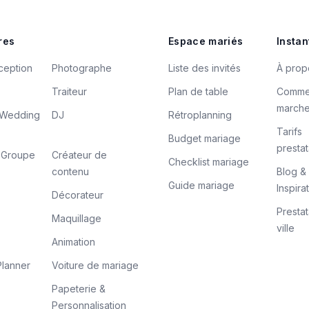
res
Espace mariés
Instan
ception
Photographe
Liste des invités
À prop
Traiteur
Plan de table
Comme
march
/ Wedding
DJ
Rétroplanning
Tarifs
Budget mariage
prestat
/ Groupe
Créateur de
Checklist mariage
contenu
Blog &
Guide mariage
Inspira
Décorateur
Prestat
Maquillage
ville
Animation
lanner
Voiture de mariage
Papeterie &
Personnalisation