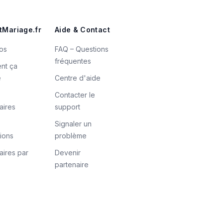
tMariage.fr
Aide & Contact
os
FAQ – Questions
fréquentes
nt ça
e
Centre d'aide
Contacter le
aires
support
Signaler un
tions
problème
aires par
Devenir
partenaire