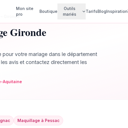
Mon site
Outils
Boutique
Tarifs
Blog
Inspiration
pro
mariés
–
Gironde
ge
Gironde
Faire-parts animés
💌
Créez vos invitations animées
e
pour votre mariage dans le département
Invités & Plan de table
🪑
Gérez vos invités et votre plan de
 les avis et contactez directement les
table
Budget mariage
💰
Suivez vos dépenses
e-Aquitaine
Rétroplanning
📅
Planifiez chaque étape
Checklist
✅
Ne rien oublier
ignac
Maquillage
à
Pessac
Album photo collaboratif