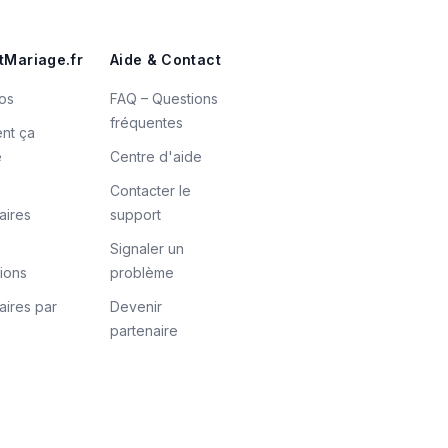
tMariage.fr
Aide & Contact
os
FAQ – Questions
fréquentes
nt ça
e
Centre d'aide
Contacter le
aires
support
Signaler un
tions
problème
aires par
Devenir
partenaire