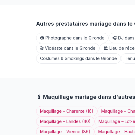
Autres prestataires mariage dans le
📷
Photographe
dans le
Gironde
🎧
DJ
dans
🎬
Vidéaste
dans le
Gironde
🏛️
Lieu de réce
Costumes & Smokings
dans le
Gironde
Tenu
💄
Maquillage
mariage dans d'autre
Maquillage
–
Charente
(
16
)
Maquillage
–
Cha
Maquillage
–
Landes
(
40
)
Maquillage
–
Lot-
Maquillage
–
Vienne
(
86
)
Maquillage
–
Haut