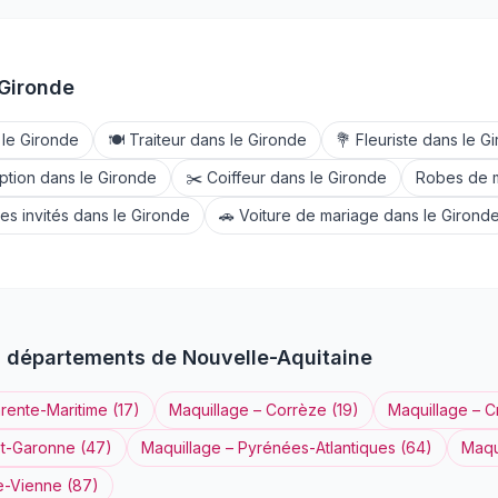
Gironde
 le
Gironde
🍽️
Traiteur
dans le
Gironde
💐
Fleuriste
dans le
Gi
ption
dans le
Gironde
✂️
Coiffeur
dans le
Gironde
Robes de 
es invités
dans le
Gironde
🚗
Voiture de mariage
dans le
Girond
s départements de
Nouvelle-Aquitaine
rente-Maritime
(
17
)
Maquillage
–
Corrèze
(
19
)
Maquillage
–
C
et-Garonne
(
47
)
Maquillage
–
Pyrénées-Atlantiques
(
64
)
Maqu
e-Vienne
(
87
)