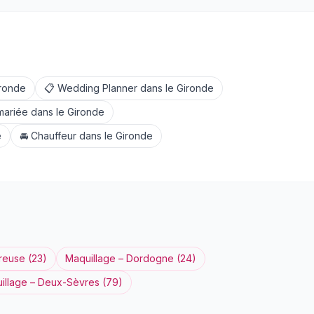
ronde
📋
Wedding Planner
dans le
Gironde
mariée
dans le
Gironde
e
🚘
Chauffeur
dans le
Gironde
reuse
(
23
)
Maquillage
–
Dordogne
(
24
)
illage
–
Deux-Sèvres
(
79
)