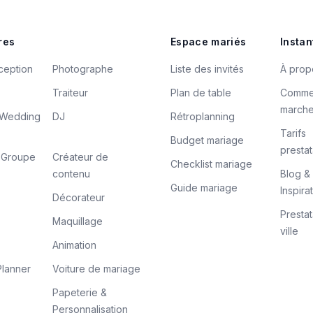
res
Espace mariés
Instan
ception
Photographe
Liste des invités
À prop
Traiteur
Plan de table
Comme
march
/ Wedding
DJ
Rétroplanning
Tarifs
Budget mariage
prestat
/ Groupe
Créateur de
Checklist mariage
contenu
Blog &
Guide mariage
Inspira
Décorateur
Prestat
Maquillage
ville
Animation
lanner
Voiture de mariage
Papeterie &
Personnalisation