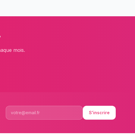
?
haque mois.
S'inscrire