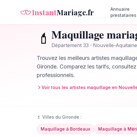
Annuaire
Instant
Mariage.fr
prestataires
Accueil
/
Annuaire
/
Nouvelle-Aquitaine
/
Maquillage
Maquillage
maria
💄
Département
33
·
Nouvelle-Aquitaine
Trouvez les meilleurs
artistes maquillag
Gironde
. Comparez les tarifs, consultez
professionnels.
Voir tous les
artistes maquillage
en
Nouvell
💄
Villes du
Gironde
:
Maquillage
à
Bordeaux
Maquillage
à
Mér