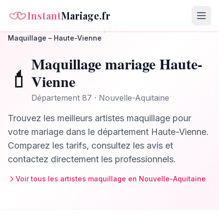
Instant
Mariage.fr
Accueil
/
Annuaire
/
Nouvelle-Aquitaine
/
Maquillage
–
Haute-Vienne
Maquillage
mariage
Haute-
💄
Vienne
Département
87
·
Nouvelle-Aquitaine
Trouvez les meilleurs
artistes maquillage
pour
votre mariage dans le département
Haute-Vienne
.
Comparez les tarifs, consultez les avis et
contactez directement les professionnels.
Voir tous les
artistes maquillage
en
Nouvelle-Aquitaine