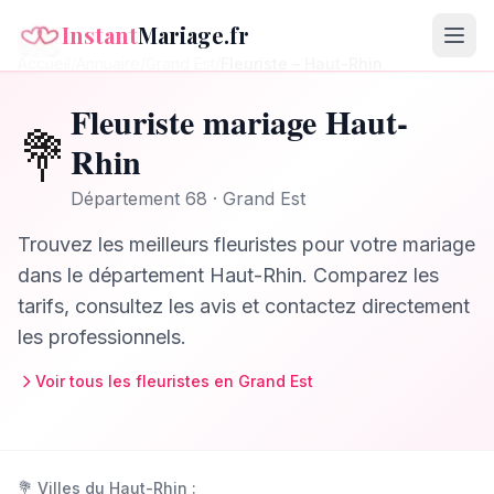
Instant
Mariage.fr
Accueil
/
Annuaire
/
Grand Est
/
Fleuriste
–
Haut-Rhin
Fleuriste
mariage
Haut-
💐
Rhin
Département
68
·
Grand Est
Trouvez les meilleurs
fleuristes
pour votre mariage
dans le département
Haut-Rhin
. Comparez les
tarifs, consultez les avis et contactez directement
les professionnels.
Voir tous les
fleuristes
en
Grand Est
💐
Villes du
Haut-Rhin
: