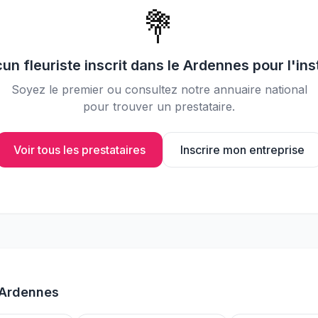
📸
Partagez vos photos avec vos
💐
invités
cun
fleuriste
inscrit dans le
Ardennes
pour l'ins
Soyez le premier ou consultez notre annuaire national
pour trouver un prestataire.
Voir tous les prestataires
Inscrire mon entreprise
Ardennes