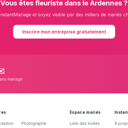
Vous êtes
fleuriste
dans le
Ardennes
?
InstantMariage et soyez visible par des milliers de mariés c
Inscrire mon entreprise gratuitement
✉️
lans mariage
res
Espace mariés
Instan
ception
Photographe
Liste des invités
À prop