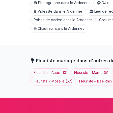
📷
Photographe
dans le
Ardennes
🎧
DJ
dan
🎬
Vidéaste
dans le
Ardennes
🏛️
Lieu de ré
Robes de mariée
dans le
Ardennes
Costume
🚘
Chauffeur
dans le
Ardennes
💐
Fleuriste
mariage dans d'autres 
Fleuriste
–
Aube
(
10
)
Fleuriste
–
Marne
(
51
)
Fleuriste
–
Moselle
(
57
)
Fleuriste
–
Bas-Rhin