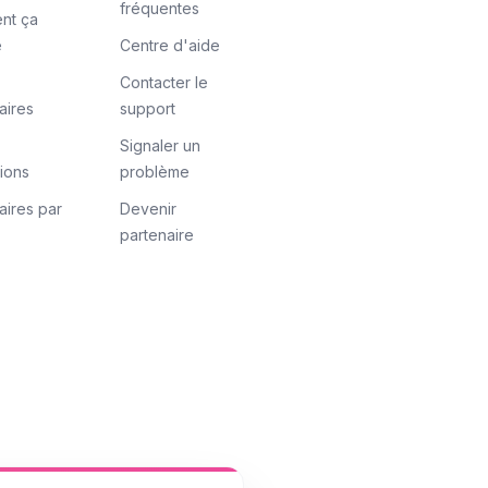
fréquentes
nt ça
e
Centre d'aide
Contacter le
aires
support
Signaler un
tions
problème
aires par
Devenir
partenaire