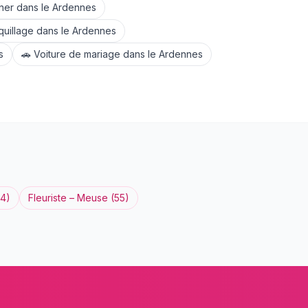
ner
dans le
Ardennes
uillage
dans le
Ardennes
s
🚗
Voiture de mariage
dans le
Ardennes
54
)
Fleuriste
–
Meuse
(
55
)