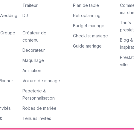
Traiteur
Plan de table
Comme
march
/ Wedding
DJ
Rétroplanning
Tarifs
Budget mariage
prestat
/ Groupe
Créateur de
Checklist mariage
contenu
Blog &
Guide mariage
Inspira
Décorateur
Prestat
Maquillage
ville
Animation
lanner
Voiture de mariage
Papeterie &
Personnalisation
nvités
Robes de mariée
 &
Tenues invités