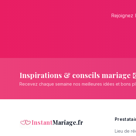
Rejoignez 
Inspirations & conseils mariage 
Recevez chaque semaine nos meilleures idées et bons p
Prestatai
Instant
Mariage.fr
Lieu de ré