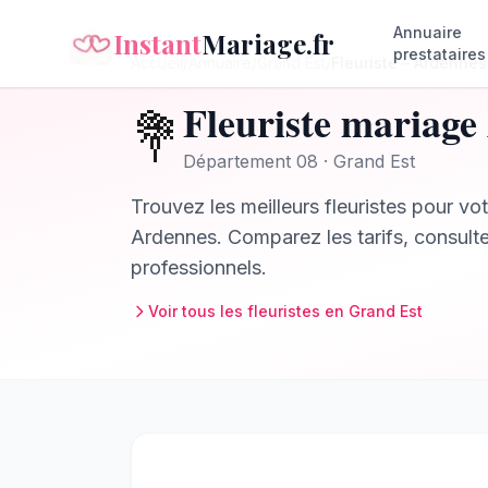
Annuaire
Instant
Mariage.fr
prestataires
Accueil
/
Annuaire
/
Grand Est
/
Fleuriste
–
Ardennes
Fleuriste
mariage
💐
Département
08
·
Grand Est
Trouvez les meilleurs
fleuristes
pour vot
Ardennes
. Comparez les tarifs, consult
professionnels.
Voir tous les
fleuristes
en
Grand Est