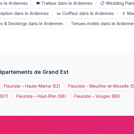
s le
Ardennes
🍽️
Traiteur
dans le
Ardennes
📋
Wedding Plan
ception
dans le
Ardennes
✂️
Coiffeur
dans le
Ardennes
💄
Maq
s & Smokings
dans le
Ardennes
Tenues invités
dans le
Ardenne
départements de
Grand Est
Fleuriste
–
Haute-Marne
(
52
)
Fleuriste
–
Meurthe-et-Moselle
(
(
67
)
Fleuriste
–
Haut-Rhin
(
68
)
Fleuriste
–
Vosges
(
88
)