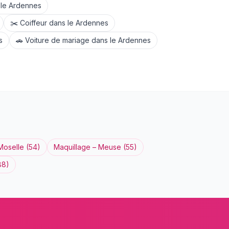
 le
Ardennes
✂️
Coiffeur
dans le
Ardennes
s
🚗
Voiture de mariage
dans le
Ardennes
Moselle
(
54
)
Maquillage
–
Meuse
(
55
)
88
)