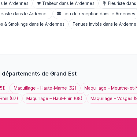
s le
Ardennes
🍽️
Traiteur
dans le
Ardennes
💐
Fleuriste
dans
déaste
dans le
Ardennes
🏛️
Lieu de réception
dans le
Ardennes
s & Smokings
dans le
Ardennes
Tenues invités
dans le
Ardenne
s départements de
Grand Est
51
)
Maquillage
–
Haute-Marne
(
52
)
Maquillage
–
Meurthe-et-
Rhin
(
67
)
Maquillage
–
Haut-Rhin
(
68
)
Maquillage
–
Vosges
(