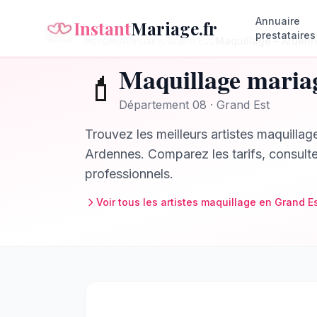
Annuaire
Instant
Mariage.fr
prestataires
Accueil
/
Annuaire
/
Grand Est
/
Maquillage
–
Arden
Maquillage
maria
💄
Département
08
·
Grand Est
Trouvez les meilleurs
artistes maquillag
Ardennes
. Comparez les tarifs, consult
professionnels.
Voir tous les
artistes maquillage
en
Grand E