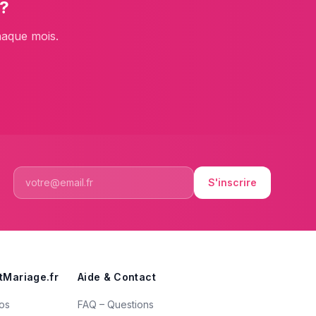
?
haque mois.
S'inscrire
tMariage.fr
Aide & Contact
os
FAQ – Questions