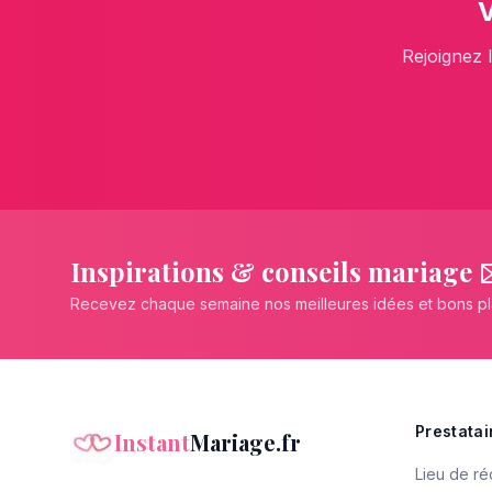
Rejoignez 
Inspirations & conseils mariage 
Recevez chaque semaine nos meilleures idées et bons p
Prestatai
Instant
Mariage.fr
Lieu de ré