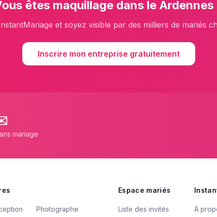
Vous êtes
maquillage
dans le
Ardennes
InstantMariage et soyez visible par des milliers de mariés c
Inscrire mon entreprise gratuitement
✉️
lans mariage
res
Espace mariés
Instan
ception
Photographe
Liste des invités
À prop