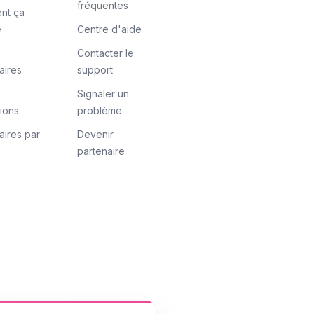
fréquentes
nt ça
e
Centre d'aide
Contacter le
aires
support
Signaler un
tions
problème
aires par
Devenir
partenaire