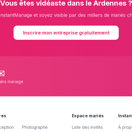
Vous êtes
vidéaste
dans le
Ardennes
InstantMariage et soyez visible par des milliers de mariés c
Inscrire mon entreprise gratuitement
✉️
lans mariage
res
Espace mariés
Instan
ception
Photographe
Liste des invités
À prop