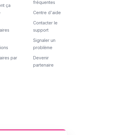
fréquentes
nt ça
e
Centre d'aide
Contacter le
aires
support
Signaler un
tions
problème
aires par
Devenir
partenaire