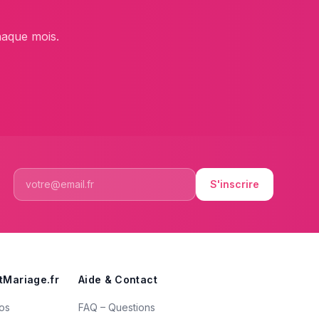
?
haque mois.
S'inscrire
tMariage.fr
Aide & Contact
os
FAQ – Questions