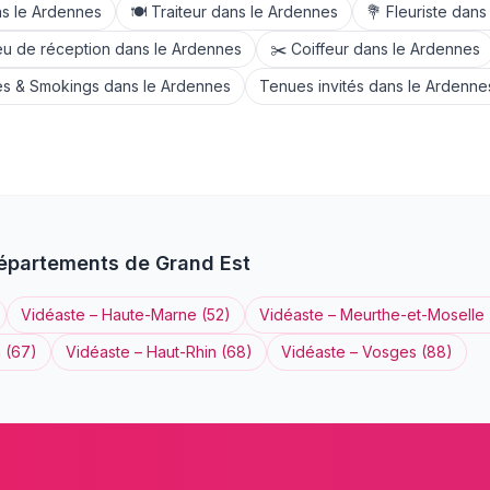
s le
Ardennes
🍽️
Traiteur
dans le
Ardennes
💐
Fleuriste
dans
eu de réception
dans le
Ardennes
✂️
Coiffeur
dans le
Ardennes
s & Smokings
dans le
Ardennes
Tenues invités
dans le
Ardenne
départements de
Grand Est
Vidéaste
–
Haute-Marne
(
52
)
Vidéaste
–
Meurthe-et-Moselle
n
(
67
)
Vidéaste
–
Haut-Rhin
(
68
)
Vidéaste
–
Vosges
(
88
)