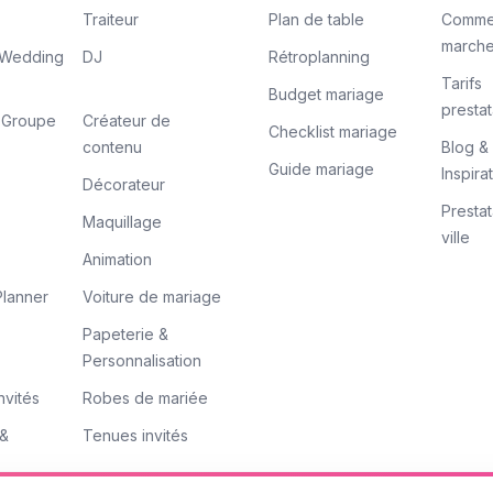
Traiteur
Plan de table
Comme
march
/ Wedding
DJ
Rétroplanning
Tarifs
Budget mariage
prestat
/ Groupe
Créateur de
Checklist mariage
contenu
Blog &
Guide mariage
Inspira
Décorateur
Prestat
Maquillage
ville
Animation
lanner
Voiture de mariage
Papeterie &
Personnalisation
nvités
Robes de mariée
 &
Tenues invités