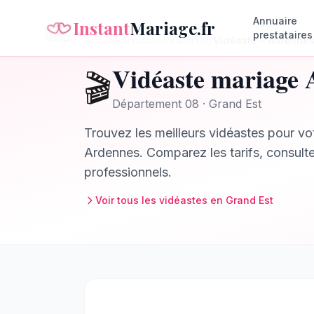
Annuaire
Instant
Mariage.fr
prestataires
Accueil
/
Annuaire
/
Grand Est
/
Vidéaste
–
Ardenne
Vidéaste
mariage
🎬
Département
08
·
Grand Est
Trouvez les meilleurs
vidéastes
pour vot
Ardennes
. Comparez les tarifs, consult
professionnels.
Voir tous les
vidéastes
en
Grand Est