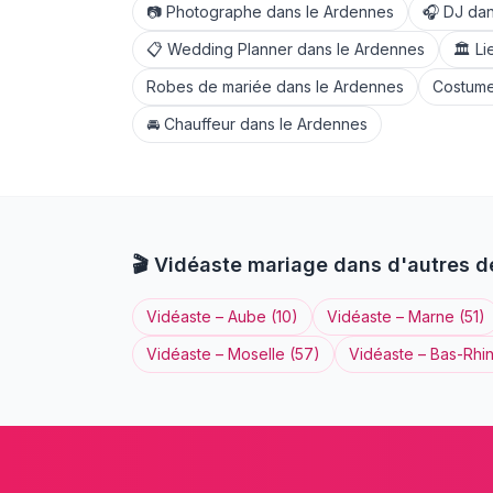
📷
Photographe
dans le
Ardennes
🎧
DJ
dan
📋
Wedding Planner
dans le
Ardennes
🏛️
Li
Robes de mariée
dans le
Ardennes
Costume
🚘
Chauffeur
dans le
Ardennes
🎬
Vidéaste
mariage dans d'autres 
Vidéaste
–
Aube
(
10
)
Vidéaste
–
Marne
(
51
)
Vidéaste
–
Moselle
(
57
)
Vidéaste
–
Bas-Rhi