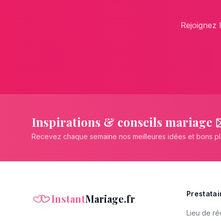
Rejoignez 
Inspirations & conseils mariage 
Recevez chaque semaine nos meilleures idées et bons p
Prestatai
Instant
Mariage.fr
Lieu de ré