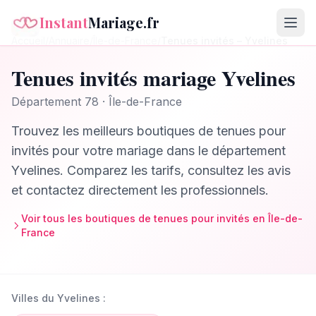
Instant
Mariage.fr
Accueil
/
Annuaire
/
Île-de-France
/
Tenues invités
–
Yvelines
Tenues invités
mariage
Yvelines
Département
78
·
Île-de-France
Trouvez les meilleurs
boutiques de tenues pour
invités
pour votre mariage dans le département
Yvelines
. Comparez les tarifs, consultez les avis
et contactez directement les professionnels.
Voir tous les
boutiques de tenues pour invités
en
Île-de-
France
Villes du
Yvelines
: