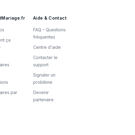
tMariage.fr
Aide & Contact
os
FAQ – Questions
fréquentes
nt ça
e
Centre d'aide
Contacter le
aires
support
Signaler un
tions
problème
aires par
Devenir
partenaire