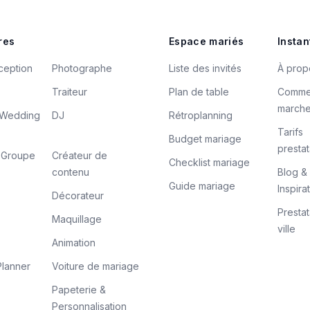
res
Espace mariés
Instan
ception
Photographe
Liste des invités
À prop
Traiteur
Plan de table
Comme
march
/ Wedding
DJ
Rétroplanning
Tarifs
Budget mariage
prestat
/ Groupe
Créateur de
Checklist mariage
contenu
Blog &
Guide mariage
Inspira
Décorateur
Prestat
Maquillage
ville
Animation
lanner
Voiture de mariage
Papeterie &
Personnalisation