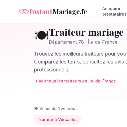
Annuaire
Instant
Mariage.fr
prestataires
Accueil
/
Annuaire
/
Île-de-France
/
Traiteur
–
Yvelin
Traiteur
mariage
🍽️
Département
78
·
Île-de-France
Trouvez les meilleurs
traiteurs
pour votr
Comparez les tarifs, consultez les avis 
professionnels.
Voir tous les
traiteurs
en
Île-de-France
🍽️
Villes du
Yvelines
:
Traiteur
à
Versailles