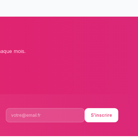
haque mois.
S'inscrire