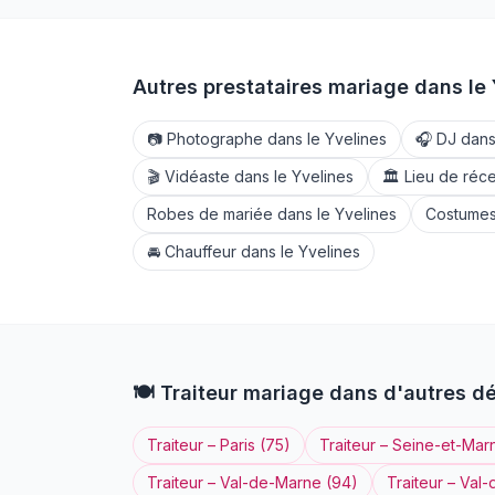
Autres prestataires mariage dans le
📷
Photographe
dans le
Yvelines
🎧
DJ
dans
🎬
Vidéaste
dans le
Yvelines
🏛️
Lieu de réc
Robes de mariée
dans le
Yvelines
Costumes
🚘
Chauffeur
dans le
Yvelines
🍽️
Traiteur
mariage dans d'autres d
Traiteur
–
Paris
(
75
)
Traiteur
–
Seine-et-Mar
Traiteur
–
Val-de-Marne
(
94
)
Traiteur
–
Val-