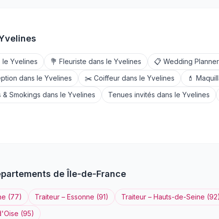
Yvelines
 le
Yvelines
💐
Fleuriste
dans le
Yvelines
📋
Wedding Planner
eption
dans le
Yvelines
✂️
Coiffeur
dans le
Yvelines
💄
Maquil
 & Smokings
dans le
Yvelines
Tenues invités
dans le
Yvelines
épartements de
Île-de-France
ne
(
77
)
Traiteur
–
Essonne
(
91
)
Traiteur
–
Hauts-de-Seine
(
92
d'Oise
(
95
)