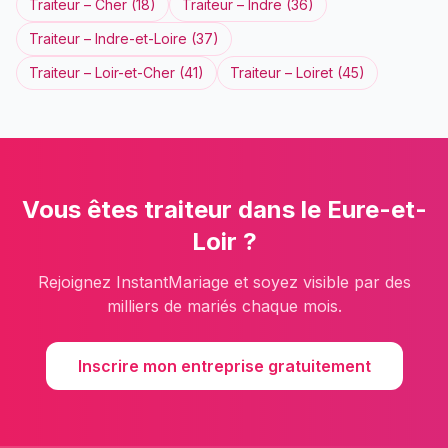
Traiteur
–
Cher
(
18
)
Traiteur
–
Indre
(
36
)
Traiteur
–
Indre-et-Loire
(
37
)
Traiteur
–
Loir-et-Cher
(
41
)
Traiteur
–
Loiret
(
45
)
Vous êtes
traiteur
dans le
Eure-et-
Loir
?
Rejoignez InstantMariage et soyez visible par des
milliers de mariés chaque mois.
Inscrire mon entreprise gratuitement