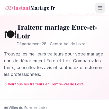
Instant
Mariage.fr
Accueil
/
Annuaire
/
Centre-Val de Loire
/
Traiteur
–
Eure-et-Loir
Traiteur
mariage
Eure-et-
🍽️
Loir
Département
28
·
Centre-Val de Loire
Trouvez les meilleurs
traiteurs
pour votre mariage
dans le département
Eure-et-Loir
. Comparez les
tarifs, consultez les avis et contactez directement
les professionnels.
Voir tous les
traiteurs
en
Centre-Val de Loire
🍽️
Villes du
Eure-et-Loir
: