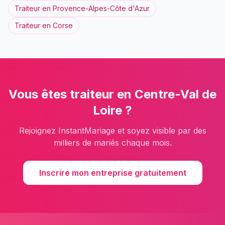
Traiteur
en
Provence-Alpes-Côte d'Azur
Traiteur
en
Corse
Vous êtes
traiteur
en
Centre-Val de
Loire
?
Rejoignez InstantMariage et soyez visible par des
milliers de mariés chaque mois.
Inscrire mon entreprise gratuitement