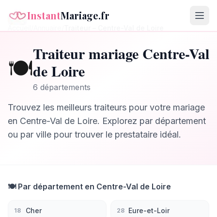
Instant
Mariage.fr
Accueil
/
Annuaire
/
Traiteur
–
Centre-Val de Loire
Traiteur
mariage
Centre-Val
🍽️
de Loire
6
département
s
Trouvez les meilleurs
traiteurs
pour votre mariage
en
Centre-Val de Loire
. Explorez par département
ou par ville pour trouver le prestataire idéal.
🍽️
Par département en
Centre-Val de Loire
Cher
Eure-et-Loir
18
28