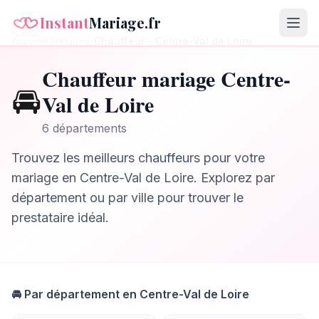
Instant
Mariage.fr
Accueil
/
Annuaire
/
Chauffeur
–
Centre-Val de Loire
Chauffeur
mariage
Centre-
🚘
Val de Loire
6
département
s
Trouvez les meilleurs
chauffeurs
pour votre
mariage en
Centre-Val de Loire
. Explorez par
département ou par ville pour trouver le
prestataire idéal.
🚘
Par département en
Centre-Val de Loire